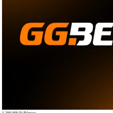
1,200,000 Ft
Bónusz