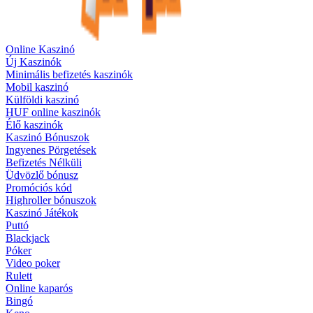
Online Kaszinó
Új Kaszinók
Minimális befizetés kaszinók
Mobil kaszinó
Külföldi kaszinó
HUF online kaszinók
Élő kaszinók
Kaszinó Bónuszok
Ingyenes Pörgetések
Befizetés Nélküli
Üdvözlő bónusz
Promóciós kód
Highroller bónuszok
Kaszinó Játékok
Puttó
Blackjack
Póker
Video poker
Rulett
Online kaparós
Bingó