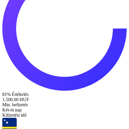
81%
Értékelés
1,500.00 HUF
Min. befizetés
Két-öt nap
Kifizetési idő