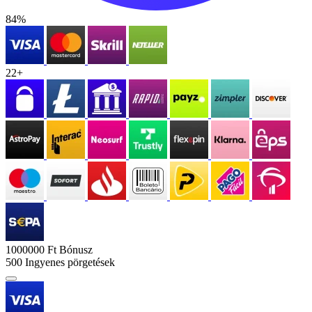
84%
22+
1000000 Ft
Bónusz
500
Ingyenes pörgetések