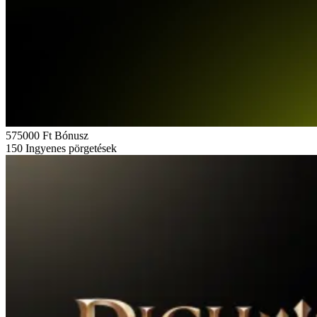
575000 Ft
Bónusz
150
Ingyenes pörgetések