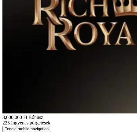
3,000,000 Ft
Bónusz
225
Ingyenes pörgetések
Toggle mobile navigation