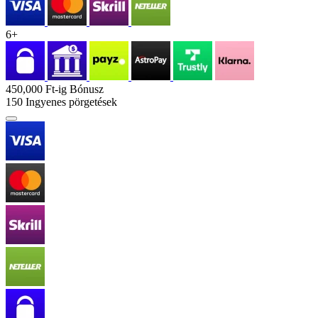
6+
450,000 Ft-ig
Bónusz
150
Ingyenes pörgetések