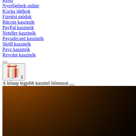
Keno
Nyerőgépek online
Kocka játékok
Fizetési módok
Bitcoin kaszinók
PayPal kaszinók
Neteller kaszinók
Paysafecard kaszinók
Skrill kaszinók
Payz kaszinók
Revolut kaszinók
3
A hónap legjobb kaszinó bónuszai