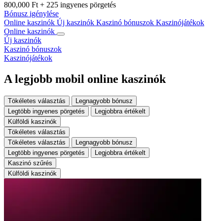
800,000 Ft
+ 225 ingyenes pörgetés
Bónusz igénylése
Online kaszinók
Új kaszinók
Kaszinó bónuszok
Kaszinójátékok
Online kaszinók
Új kaszinók
Kaszinó bónuszok
Kaszinójátékok
A legjobb mobil online kaszinók
Tökéletes választás
Legnagyobb bónusz
Legtöbb ingyenes pörgetés
Legjobbra értékelt
Külföldi kaszinók
Tökéletes választás
Tökéletes választás
Legnagyobb bónusz
Legtöbb ingyenes pörgetés
Legjobbra értékelt
Kaszinó szűrés
Külföldi kaszinók