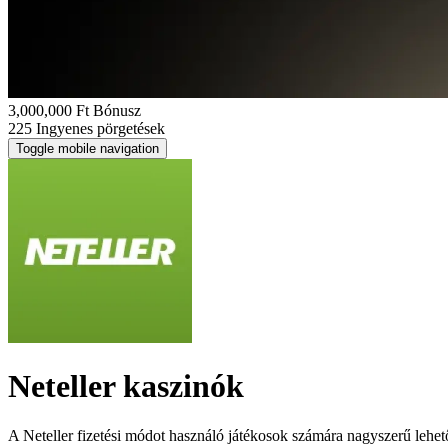
3,000,000 Ft
Bónusz
225
Ingyenes pörgetések
Toggle mobile navigation
Neteller kaszinók
A Neteller fizetési módot használó játékosok számára nagyszerű lehet