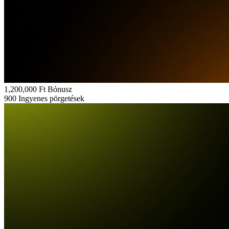
1,200,000 Ft
Bónusz
900
Ingyenes pörgetések