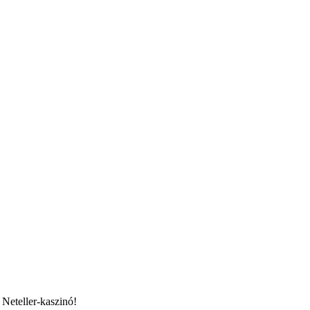
 Neteller-kaszinó!