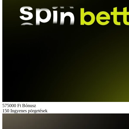
575000 Ft
Bónusz
150
Ingyenes pörgetések