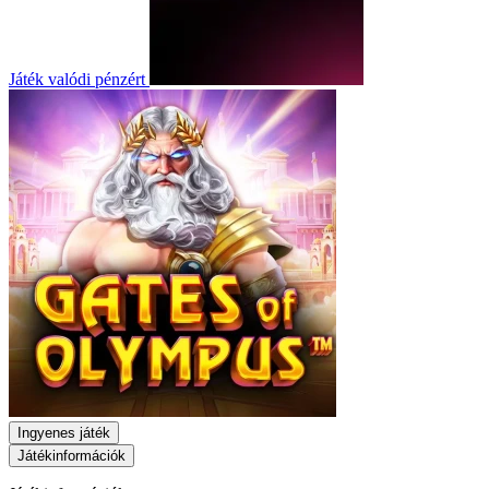
Játék valódi pénzért
Ingyenes játék
Játékinformációk