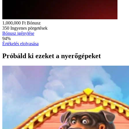
1,000,000 Ft
Bónusz
350
Ingyenes pörgetések
Bónusz igénylése
94%
Értékelés elolvasása
Próbáld ki ezeket a nyerőgépeket