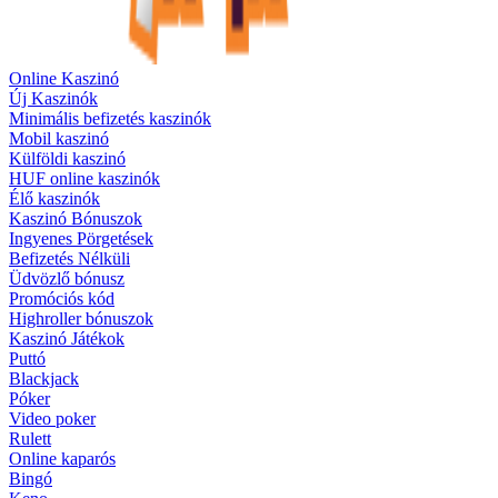
Online Kaszinó
Új Kaszinók
Minimális befizetés kaszinók
Mobil kaszinó
Külföldi kaszinó
HUF online kaszinók
Élő kaszinók
Kaszinó Bónuszok
Ingyenes Pörgetések
Befizetés Nélküli
Üdvözlő bónusz
Promóciós kód
Highroller bónuszok
Kaszinó Játékok
Puttó
Blackjack
Póker
Video poker
Rulett
Online kaparós
Bingó