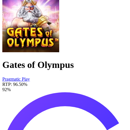
Gates of Olympus
Pragmatic Play
RTP:
96.50%
92%