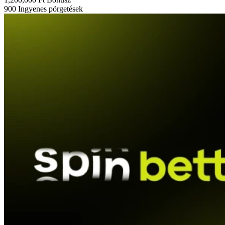
900
Ingyenes pörgetések