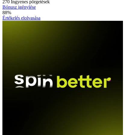
270
Ingyenes pörgetések
Bónusz igénylése
88%
Értékelés elolvasása