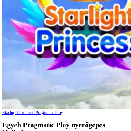
Starlight Princess
Pragmatic Play
Egyéb Pragmatic Play nyerőgépes