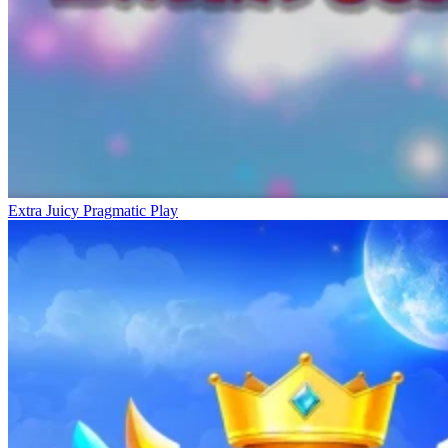
Extra Juicy
Pragmatic Play