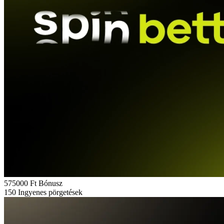
575000 Ft
Bónusz
150
Ingyenes pörgetések