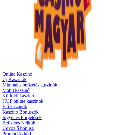
Online Kaszinó
Új Kaszinók
Minimális befizetés kaszinók
Mobil kaszinó
Külföldi kaszinó
HUF online kaszinók
Élő kaszinók
Kaszinó Bónuszok
Ingyenes Pörgetések
Befizetés Nélküli
Üdvözlő bónusz
Promóciós kód