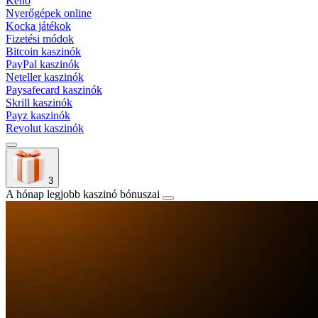
Keno
Nyerőgépek online
Kocka játékok
Fizetési módok
Bitcoin kaszinók
PayPal kaszinók
Neteller kaszinók
Paysafecard kaszinók
Skrill kaszinók
Payz kaszinók
Revolut kaszinók
3
A hónap legjobb kaszinó bónuszai