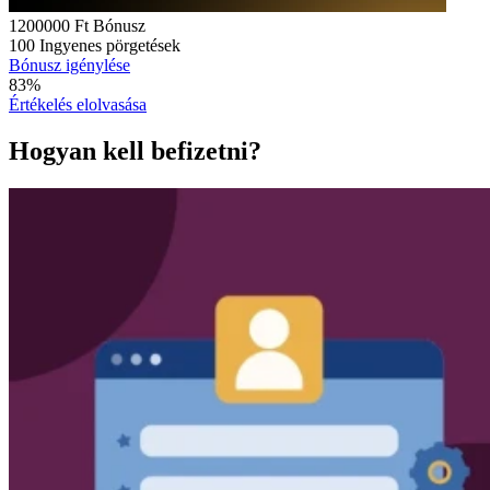
1200000 Ft
Bónusz
100
Ingyenes pörgetések
Bónusz igénylése
83%
Értékelés elolvasása
Hogyan kell befizetni?