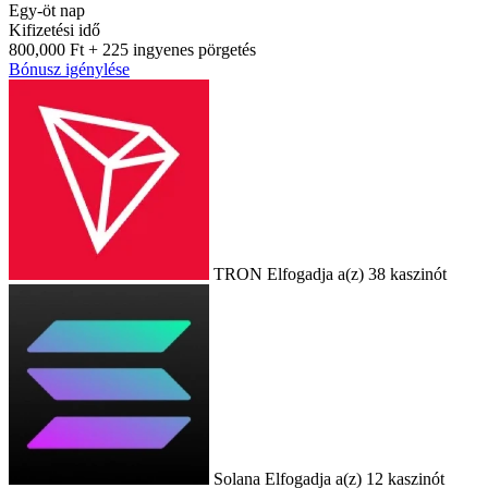
Egy-öt nap
Kifizetési idő
800,000 Ft
+ 225 ingyenes pörgetés
Bónusz igénylése
TRON
Elfogadja a(z) 38 kaszinót
Solana
Elfogadja a(z) 12 kaszinót