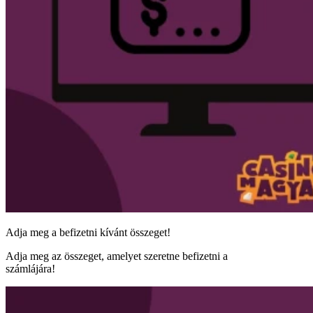
Adja meg a befizetni kívánt összeget!
Adja meg az összeget, amelyet szeretne befizetni a
számlájára!