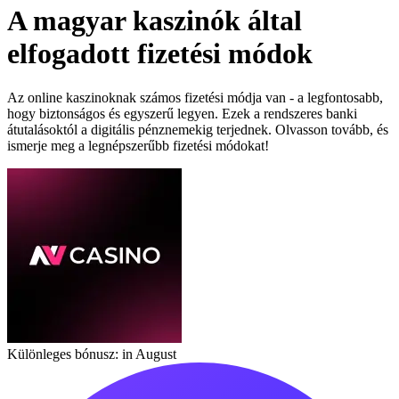
A magyar kaszinók által
elfogadott fizetési módok
Az online kaszinoknak számos fizetési módja van - a legfontosabb,
hogy biztonságos és egyszerű legyen. Ezek a rendszeres banki
átutalásoktól a digitális pénznemekig terjednek. Olvasson tovább, és
ismerje meg a legnépszerűbb fizetési módokat!
Különleges bónusz: in August