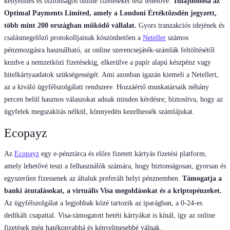
kényelmes és biztonságos online fizetéseket tesz lehetővé.
Tulajdonosa az
Optimal Payments Limited, amely a Londoni Értéktőzsdén jegyzett,
több mint 200 országban működő vállalat.
Gyors tranzakciós idejének és
csalásmegelőző protokolljainak köszönhetően a
Neteller
számos
pénzmozgásra használható, az online szerencsejáték-számlák feltöltésétől
kezdve a nemzetközi fizetésekig, elkerülve a papír alapú készpénz vagy
hitelkártyaadatok szükségességét. Ami azonban igazán kiemeli a Netellert,
az a kiváló ügyfélszolgálati rendszere. Hozzáértő munkatársaik néhány
percen belül hasznos válaszokat adnak minden kérdésre; biztosítva, hogy az
ügyfelek megszakítás nélkül, könnyedén kezelhessék számlájukat.
Ecopayz
Az
Ecopayz
egy e-pénztárca és előre fizetett kártyás fizetési platform,
amely lehetővé teszi a felhasználók számára, hogy biztonságosan, gyorsan és
egyszerűen fizessenek az általuk preferált helyi pénznemben.
Támogatja a
banki átutalásokat, a virtuális Visa megoldásokat és a kriptopénzeket.
Az ügyfélszolgálat a legjobbak közé tartozik az iparágban, a 0-24-es
dedikált csapattal. Visa-támogatott betéti kártyákat is kínál, így az online
fizetések még hatékonyabbá és kényelmesebbé válnak.