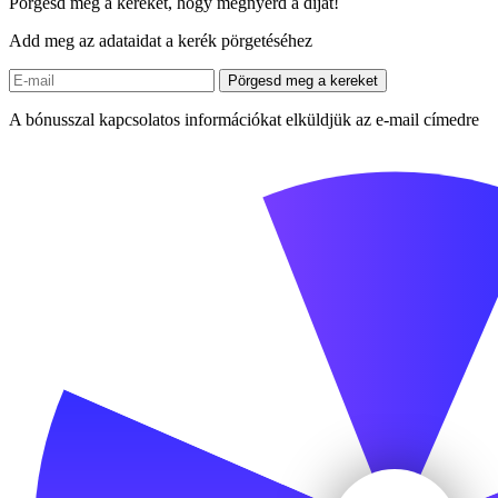
Pörgesd meg a kereket, hogy megnyerd a díjat!
Add meg az adataidat a kerék pörgetéséhez
Pörgesd meg a kereket
A bónusszal kapcsolatos információkat elküldjük az e-mail címedre