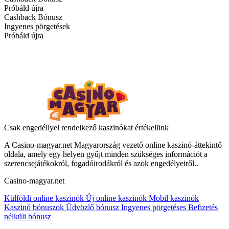
Próbáld újra
Cashback Bónusz
Ingyenes pörgetések
Próbáld újra
Csak engedéllyel rendelkező kaszinókat értékelünk
A Casino-magyar.net Magyarország vezető online kaszinó-áttekintő
oldala, amely egy helyen gyűjt minden szükséges információt a
szerencsejátékokról, fogadóirodákról és azok engedélyeiről..
Casino-magyar.net
Külföldi online kaszinók
Új online kaszinók
Mobil kaszinók
Kaszinó bónuszok
Üdvözlő bónusz
Ingyenes pörgetéses
Befizetés
nélküli bónusz