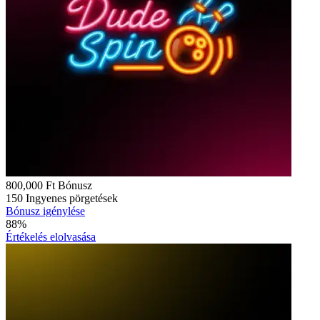
800,000 Ft
Bónusz
150
Ingyenes pörgetések
Bónusz igénylése
88%
Értékelés elolvasása