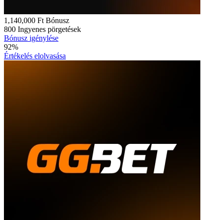
1,140,000 Ft
Bónusz
800
Ingyenes pörgetések
Bónusz igénylése
92%
Értékelés elolvasása