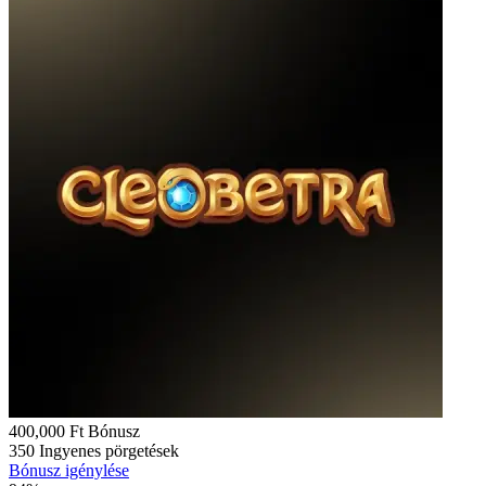
400,000 Ft
Bónusz
350
Ingyenes pörgetések
Bónusz igénylése