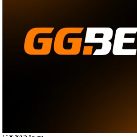
1,200,000 Ft
Bónusz