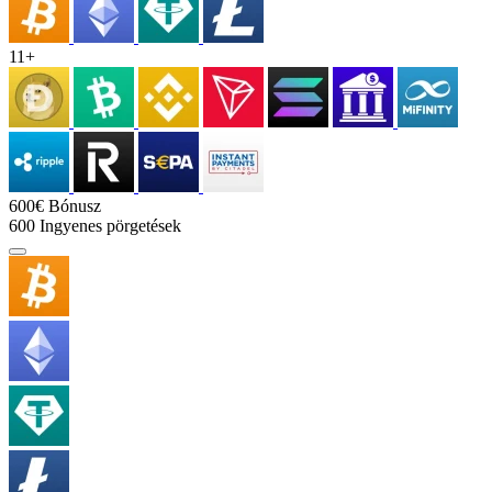
11+
600€
Bónusz
600
Ingyenes pörgetések