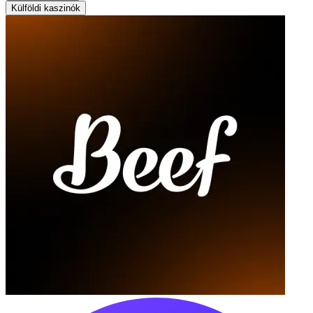
Külföldi kaszinók