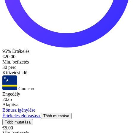
95%
Értékelés
€20.00
Min. befizetés
30 perc
Kifizetési idő
Curacao
Engedély
2025
Alapítva
Bónusz igénylése
Értékelés elolvasása
Több mutatása
Több mutatása
€5.00