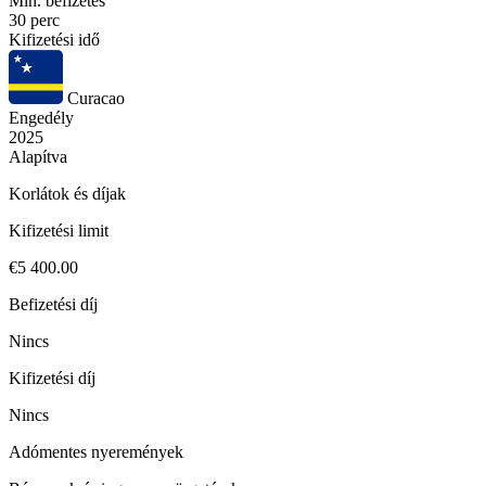
Min. befizetés
30 perc
Kifizetési idő
Curacao
Engedély
2025
Alapítva
Korlátok és díjak
Kifizetési limit
€5 400.00
Befizetési díj
Nincs
Kifizetési díj
Nincs
Adómentes nyeremények