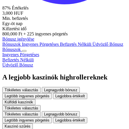
87%
Értékelés
3,000 HUF
Min. befizetés
Egy-öt nap
Kifizetési idő
800,000 Ft
+ 225 ingyenes pörgetés
Bónusz igénylése
Bónuszok
Ingyenes Pörgetéses
Befizetés Nélküli
Üdvözlő Bónusz
Bónuszok
Ingyenes Pörgetéses
Befizetés Nélküli
Üdvözlő Bónusz
A legjobb kaszinók highrollereknek
Tökéletes választás
Legnagyobb bónusz
Legtöbb ingyenes pörgetés
Legjobbra értékelt
Külföldi kaszinók
Tökéletes választás
Tökéletes választás
Legnagyobb bónusz
Legtöbb ingyenes pörgetés
Legjobbra értékelt
Kaszinó szűrés