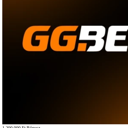
1,200,000 Ft
Bónusz