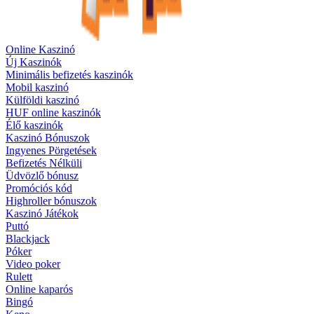
Online Kaszinó
Új Kaszinók
Minimális befizetés kaszinók
Mobil kaszinó
Külföldi kaszinó
HUF online kaszinók
Élő kaszinók
Kaszinó Bónuszok
Ingyenes Pörgetések
Befizetés Nélküli
Üdvözlő bónusz
Promóciós kód
Highroller bónuszok
Kaszinó Játékok
Puttó
Blackjack
Póker
Video poker
Rulett
Online kaparós
Bingó