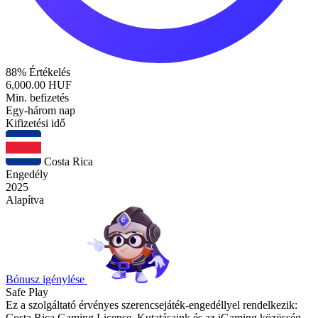
88%
Értékelés
6,000.00 HUF
Min. befizetés
Egy-három nap
Kifizetési idő
Costa Rica
Engedély
2025
Alapítva
Bónusz igénylése
Safe
Play
Ez a szolgáltató érvényes szerencsejáték-engedéllyel rendelkezik:
Costa Rica Gaming License. Kutatásaink és az iGaming közösség