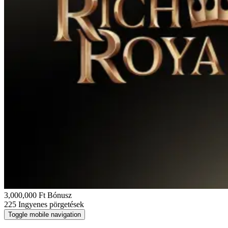
3,000,000 Ft
Bónusz
225
Ingyenes pörgetések
Toggle mobile navigation