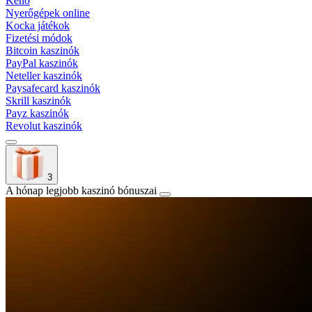
Keno
Nyerőgépek online
Kocka játékok
Fizetési módok
Bitcoin kaszinók
PayPal kaszinók
Neteller kaszinók
Paysafecard kaszinók
Skrill kaszinók
Payz kaszinók
Revolut kaszinók
3
A hónap legjobb kaszinó bónuszai