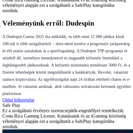
véleményei alapján ezt a szolgáltatót a SafePlay kategóriába
soroltuk.
Véleményünk erről: Dudespin
A Dudespin Casino 2025 óta működik, és több mint 12 000 játékot kínál
100-nál is több szolgáltatótól – slots-októl kezdve a progresszív jackpotokig
és élő osztós asztalokon át a sportfogadásig. A Dudespin VIP-programja öt
szintből áll, személyes menedzserrel és magasabb kifizetési limitekkel a
leghűségesebb játékosoknak. A befizetés minimuma mindössze 5000 Ft, és a
fizetési lehetőségek között megtalálhatók a bankkártyák, Revolut, valamint
számos kriptovaluta. Az ügyfélszolgálat napi 24 órában elérhető chaten és e-
mailben. Jó választás azoknak, akik változatos szórakozást keresnek egyetlen
platformon.
Oldal felkeresése
Safe
Play
Ez a szolgáltató érvényes szerencsejáték-engedéllyel rendelkezik:
Costa Rica Gaming License. Kutatásaink és az iGaming közösség
véleményei alapján ezt a szolgáltatót a SafePlay kategóriába
soroltuk.