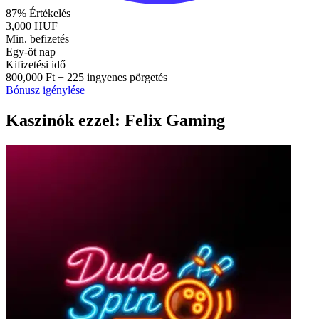
87%
Értékelés
3,000 HUF
Min. befizetés
Egy-öt nap
Kifizetési idő
800,000 Ft
+ 225 ingyenes pörgetés
Bónusz igénylése
Kaszinók ezzel: Felix Gaming