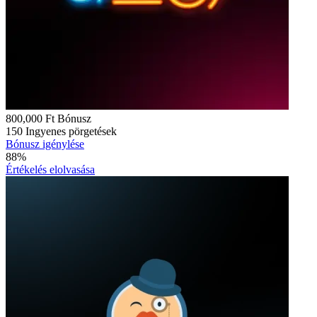
800,000 Ft
Bónusz
150
Ingyenes pörgetések
Bónusz igénylése
88%
Értékelés elolvasása