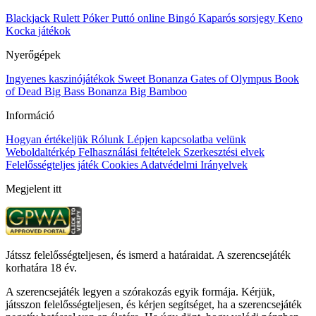
Blackjack
Rulett
Póker
Puttó online
Bingó
Kaparós sorsjegy
Keno
Kocka játékok
Nyerőgépek
Ingyenes kaszinójátékok
Sweet Bonanza
Gates of Olympus
Book
of Dead
Big Bass Bonanza
Big Bamboo
Információ
Hogyan értékeljük
Rólunk
Lépjen kapcsolatba velünk
Weboldaltérkép
Felhasználási feltételek
Szerkesztési elvek
Felelősségteljes játék
Cookies
Adatvédelmi Irányelvek
Megjelent itt
Játssz felelősségteljesen, és ismerd a határaidat. A szerencsejáték
korhatára 18 év.
A szerencsejáték legyen a szórakozás egyik formája. Kérjük,
játsszon felelősségteljesen, és kérjen segítséget, ha a szerencsejáték