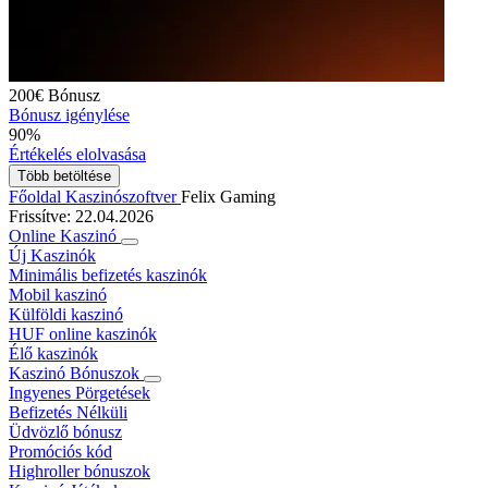
200€
Bónusz
Bónusz igénylése
90%
Értékelés elolvasása
Több betöltése
Főoldal
Kaszinószoftver
Felix Gaming
Frissítve:
22.04.2026
Online Kaszinó
Új Kaszinók
Minimális befizetés kaszinók
Mobil kaszinó
Külföldi kaszinó
HUF online kaszinók
Élő kaszinók
Kaszinó Bónuszok
Ingyenes Pörgetések
Befizetés Nélküli
Üdvözlő bónusz
Promóciós kód
Highroller bónuszok