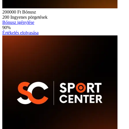
200000 Ft
Bónusz
200
Ingyenes pörgetések
Bónusz igénylése
90%
Értékelés elolvasása