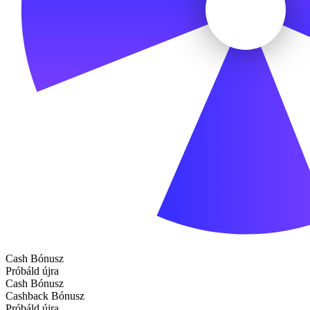
Cash Bónusz
Próbáld újra
Cash Bónusz
Cashback Bónusz
Próbáld újra