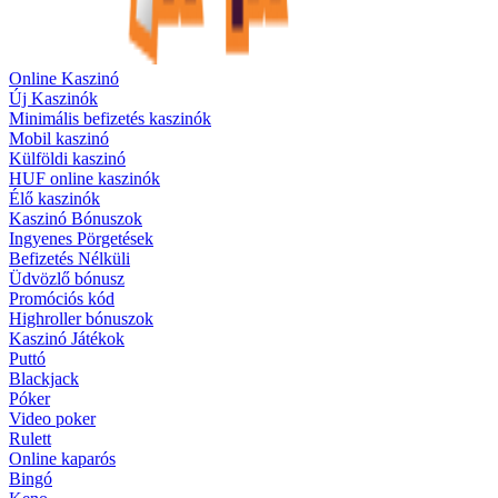
Online Kaszinó
Új Kaszinók
Minimális befizetés kaszinók
Mobil kaszinó
Külföldi kaszinó
HUF online kaszinók
Élő kaszinók
Kaszinó Bónuszok
Ingyenes Pörgetések
Befizetés Nélküli
Üdvözlő bónusz
Promóciós kód
Highroller bónuszok
Kaszinó Játékok
Puttó
Blackjack
Póker
Video poker
Rulett
Online kaparós
Bingó