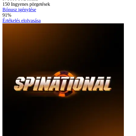
150
Ingyenes pörgetések
Bónusz igénylése
91%
Értékelés elolvasása