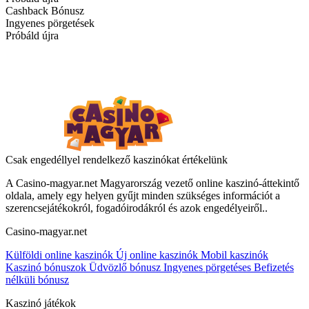
Cashback Bónusz
Ingyenes pörgetések
Próbáld újra
Csak engedéllyel rendelkező kaszinókat értékelünk
A Casino-magyar.net Magyarország vezető online kaszinó-áttekintő
oldala, amely egy helyen gyűjt minden szükséges információt a
szerencsejátékokról, fogadóirodákról és azok engedélyeiről..
Casino-magyar.net
Külföldi online kaszinók
Új online kaszinók
Mobil kaszinók
Kaszinó bónuszok
Üdvözlő bónusz
Ingyenes pörgetéses
Befizetés
nélküli bónusz
Kaszinó játékok