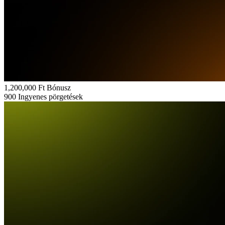
1,200,000 Ft
Bónusz
900
Ingyenes pörgetések