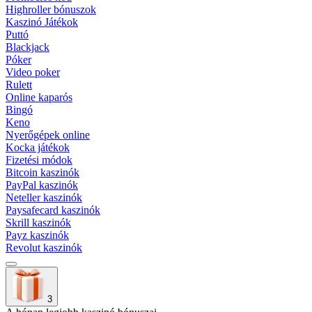
Highroller bónuszok
Kaszinó Játékok
Puttó
Blackjack
Póker
Video poker
Rulett
Online kaparós
Bingó
Keno
Nyerőgépek online
Kocka játékok
Fizetési módok
Bitcoin kaszinók
PayPal kaszinók
Neteller kaszinók
Paysafecard kaszinók
Skrill kaszinók
Payz kaszinók
Revolut kaszinók
3