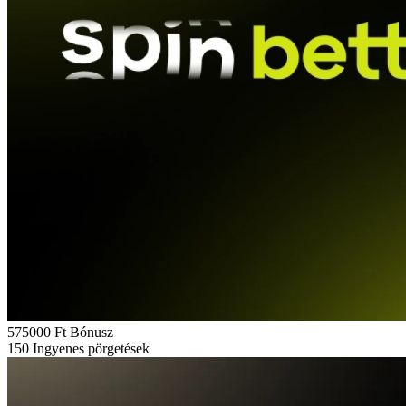
575000 Ft
Bónusz
150
Ingyenes pörgetések