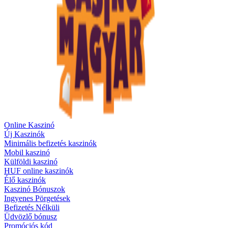
Online Kaszinó
Új Kaszinók
Minimális befizetés kaszinók
Mobil kaszinó
Külföldi kaszinó
HUF online kaszinók
Élő kaszinók
Kaszinó Bónuszok
Ingyenes Pörgetések
Befizetés Nélküli
Üdvözlő bónusz
Promóciós kód