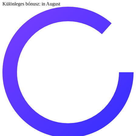
Különleges bónusz: in August