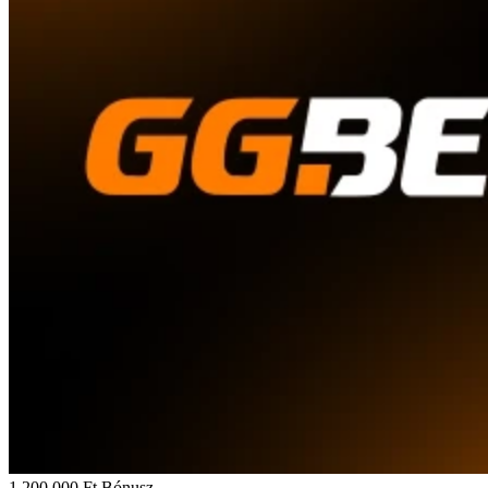
1,200,000 Ft
Bónusz