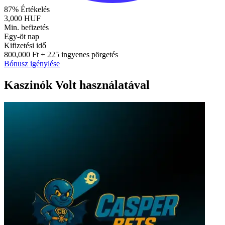
87%
Értékelés
3,000 HUF
Min. befizetés
Egy-öt nap
Kifizetési idő
800,000 Ft
+ 225 ingyenes pörgetés
Bónusz igénylése
Kaszinók Volt használatával