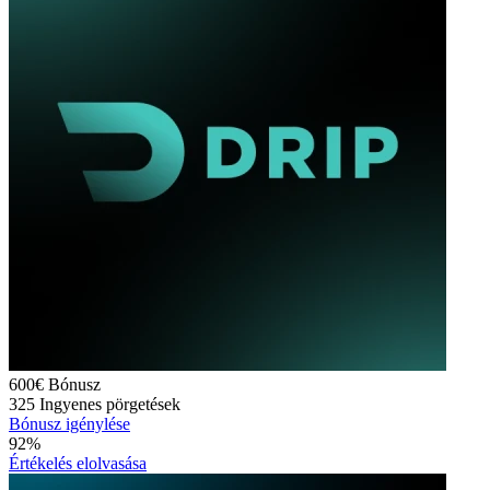
600€
Bónusz
325
Ingyenes pörgetések
Bónusz igénylése
92%
Értékelés elolvasása