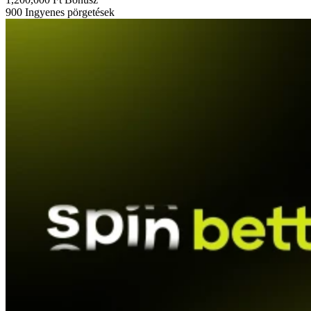
900
Ingyenes pörgetések