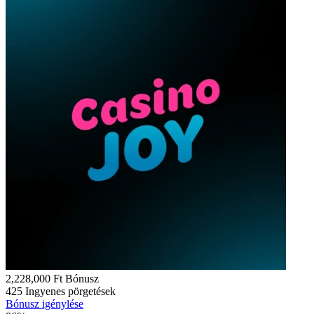
2,228,000 Ft
Bónusz
425
Ingyenes pörgetések
Bónusz igénylése