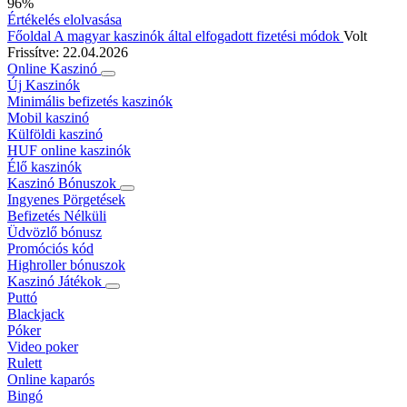
96%
Értékelés elolvasása
Főoldal
A magyar kaszinók által elfogadott fizetési módok
Volt
Frissítve:
22.04.2026
Online Kaszinó
Új Kaszinók
Minimális befizetés kaszinók
Mobil kaszinó
Külföldi kaszinó
HUF online kaszinók
Élő kaszinók
Kaszinó Bónuszok
Ingyenes Pörgetések
Befizetés Nélküli
Üdvözlő bónusz
Promóciós kód
Highroller bónuszok
Kaszinó Játékok
Puttó
Blackjack
Póker
Video poker
Rulett
Online kaparós
Bingó