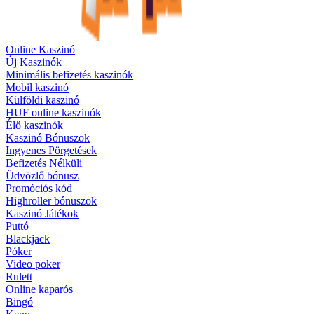
Online Kaszinó
Új Kaszinók
Minimális befizetés kaszinók
Mobil kaszinó
Külföldi kaszinó
HUF online kaszinók
Élő kaszinók
Kaszinó Bónuszok
Ingyenes Pörgetések
Befizetés Nélküli
Üdvözlő bónusz
Promóciós kód
Highroller bónuszok
Kaszinó Játékok
Puttó
Blackjack
Póker
Video poker
Rulett
Online kaparós
Bingó