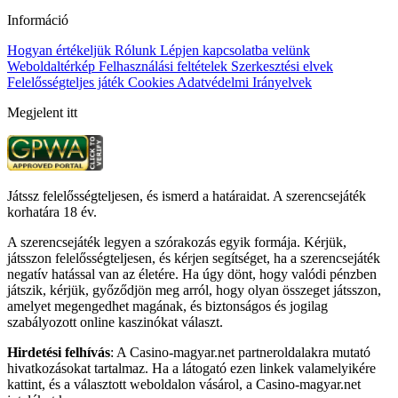
Információ
Hogyan értékeljük
Rólunk
Lépjen kapcsolatba velünk
Weboldaltérkép
Felhasználási feltételek
Szerkesztési elvek
Felelősségteljes játék
Cookies
Adatvédelmi Irányelvek
Megjelent itt
Játssz felelősségteljesen, és ismerd a határaidat. A szerencsejáték
korhatára 18 év.
A szerencsejáték legyen a szórakozás egyik formája. Kérjük,
játsszon felelősségteljesen, és kérjen segítséget, ha a szerencsejáték
negatív hatással van az életére. Ha úgy dönt, hogy valódi pénzben
játszik, kérjük, győződjön meg arról, hogy olyan összeget játsszon,
amelyet megengedhet magának, és biztonságos és jogilag
szabályozott online kaszinókat választ.
Hirdetési felhívás
: A Casino-magyar.net partneroldalakra mutató
hivatkozásokat tartalmaz. Ha a látogató ezen linkek valamelyikére
kattint, és a választott weboldalon vásárol, a Casino-magyar.net