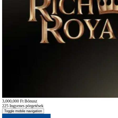
3,000,000 Ft
Bónusz
225
Ingyenes pörgetések
Toggle mobile navigation