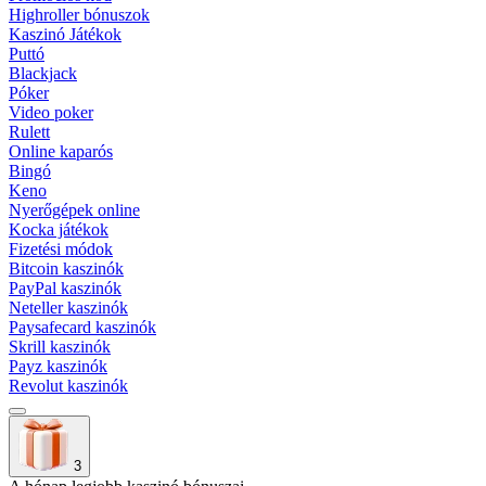
Highroller bónuszok
Kaszinó Játékok
Puttó
Blackjack
Póker
Video poker
Rulett
Online kaparós
Bingó
Keno
Nyerőgépek online
Kocka játékok
Fizetési módok
Bitcoin kaszinók
PayPal kaszinók
Neteller kaszinók
Paysafecard kaszinók
Skrill kaszinók
Payz kaszinók
Revolut kaszinók
3