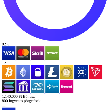
92%
12+
1,140,000 Ft
Bónusz
800
Ingyenes pörgetések