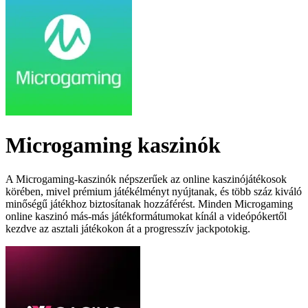
Microgaming kaszinók
A Microgaming-kaszinók népszerűek az online kaszinójátékosok
körében, mivel prémium játékélményt nyújtanak, és több száz kiváló
minőségű játékhoz biztosítanak hozzáférést. Minden Microgaming
online kaszinó más-más játékformátumokat kínál a videópókertől
kezdve az asztali játékokon át a progresszív jackpotokig.