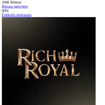
200€
Bónusz
Bónusz igénylése
90%
Értékelés elolvasása