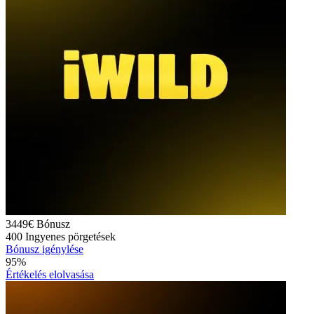
3449€
Bónusz
400
Ingyenes pörgetések
Bónusz igénylése
95%
Értékelés elolvasása