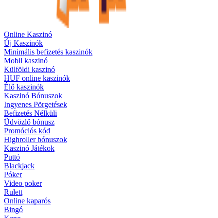
Online Kaszinó
Új Kaszinók
Minimális befizetés kaszinók
Mobil kaszinó
Külföldi kaszinó
HUF online kaszinók
Élő kaszinók
Kaszinó Bónuszok
Ingyenes Pörgetések
Befizetés Nélküli
Üdvözlő bónusz
Promóciós kód
Highroller bónuszok
Kaszinó Játékok
Puttó
Blackjack
Póker
Video poker
Rulett
Online kaparós
Bingó