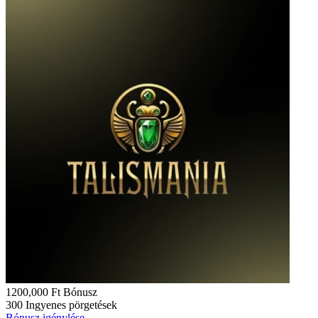
1200,000 Ft
Bónusz
300
Ingyenes pörgetések
Bónusz igénylése