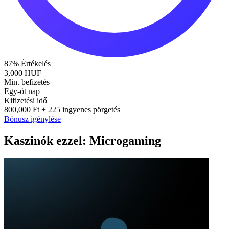
87%
Értékelés
3,000 HUF
Min. befizetés
Egy-öt nap
Kifizetési idő
800,000 Ft
+ 225 ingyenes pörgetés
Bónusz igénylése
Kaszinók ezzel: Microgaming