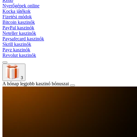
Keno
Nyerőgépek online
Kocka játékok
Fizetési módok
Bitcoin kaszinók
PayPal kaszinók
Neteller kaszinók
Paysafecard kaszinók
Skrill kaszinók
Payz kaszinók
Revolut kaszinók
3
A hónap legjobb kaszinó bónuszai