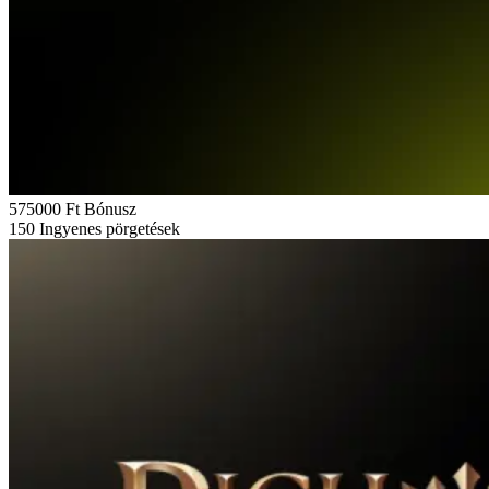
575000 Ft
Bónusz
150
Ingyenes pörgetések