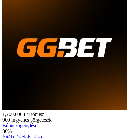
1,200,000 Ft
Bónusz
900
Ingyenes pörgetések
Bónusz igénylése
86%
Értékelés elolvasása