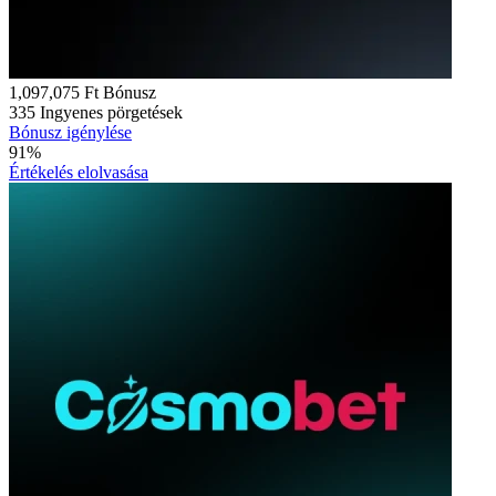
1,097,075 Ft
Bónusz
335
Ingyenes pörgetések
Bónusz igénylése
91%
Értékelés elolvasása