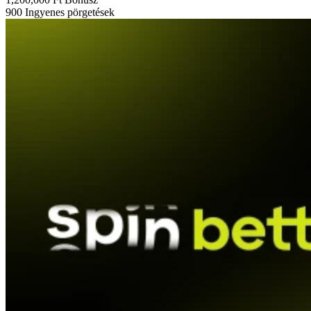
900
Ingyenes pörgetések