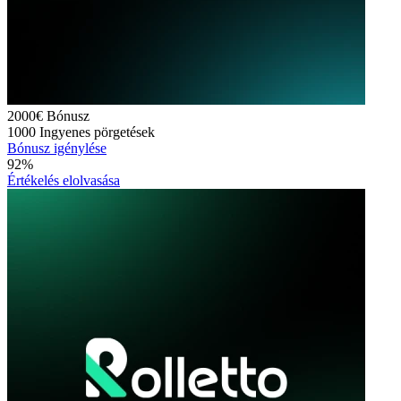
2000€
Bónusz
1000
Ingyenes pörgetések
Bónusz igénylése
92%
Értékelés elolvasása