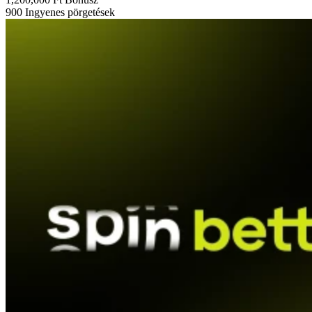
900
Ingyenes pörgetések