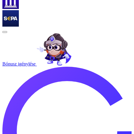
Bónusz igénylése