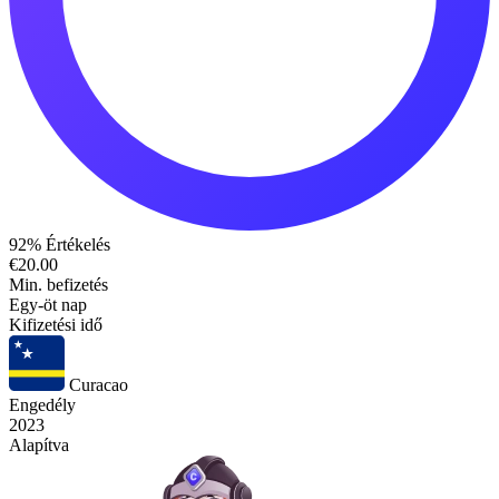
92%
Értékelés
€20.00
Min. befizetés
Egy-öt nap
Kifizetési idő
Curacao
Engedély
2023
Alapítva