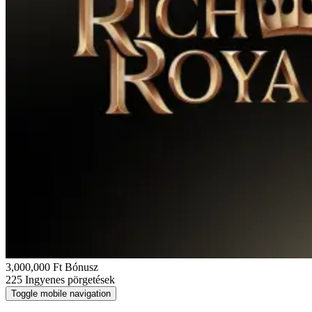
3,000,000 Ft
Bónusz
225
Ingyenes pörgetések
Toggle mobile navigation