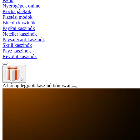
Keno
Nyerőgépek online
Kocka játékok
Fizetési módok
Bitcoin kaszinók
PayPal kaszinók
Neteller kaszinók
Paysafecard kaszinók
Skrill kaszinók
Payz kaszinók
Revolut kaszinók
3
A hónap legjobb kaszinó bónuszai