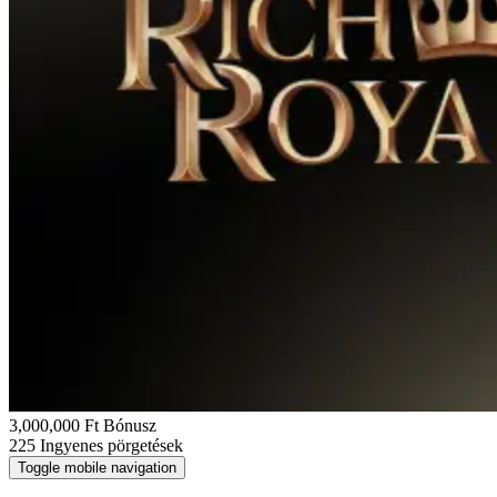
3,000,000 Ft
Bónusz
225
Ingyenes pörgetések
Toggle mobile navigation