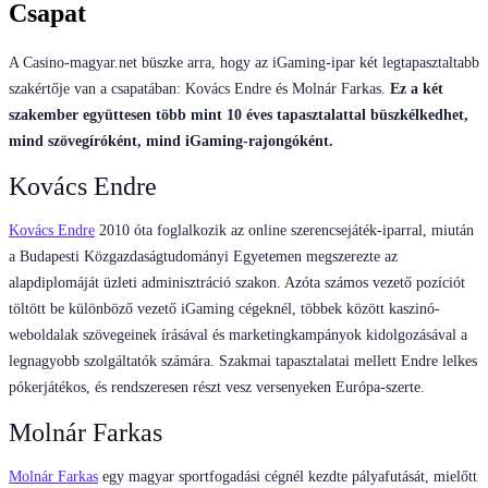
Csapat
A Casino-magyar.net büszke arra, hogy az iGaming-ipar két legtapasztaltabb
szakértője van a csapatában: Kovács Endre és Molnár Farkas.
Ez a két
szakember együttesen több mint 10 éves tapasztalattal büszkélkedhet,
mind szövegíróként, mind iGaming-rajongóként.
Kovács Endre
Kovács Endre
2010 óta foglalkozik az online szerencsejáték-iparral, miután
a Budapesti Közgazdaságtudományi Egyetemen megszerezte az
alapdiplomáját üzleti adminisztráció szakon. Azóta számos vezető pozíciót
töltött be különböző vezető iGaming cégeknél, többek között kaszinó-
weboldalak szövegeinek írásával és marketingkampányok kidolgozásával a
legnagyobb szolgáltatók számára. Szakmai tapasztalatai mellett Endre lelkes
pókerjátékos, és rendszeresen részt vesz versenyeken Európa-szerte.
Molnár Farkas
Molnár Farkas
egy magyar sportfogadási cégnél kezdte pályafutását, mielőtt