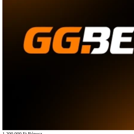
1,200,000 Ft
Bónusz