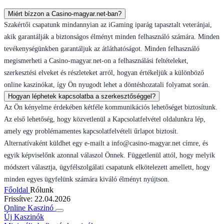
Miért bízzon a Casino-magyar.net-ban?
Szakértői csapatunk mindannyian az iGaming iparág tapasztalt veteránjai,
akik garantálják a biztonságos élményt minden felhasználó számára. Minden
tevékenységünkben garantáljuk az átláthatóságot. Minden felhasználó
megismerheti a Casino-magyar.net-on a felhasználási feltételeket,
szerkesztési elveket és részleteket arról, hogyan értékeljük a különböző
online kaszinókat, így Ön nyugodt lehet a döntéshozatali folyamat során.
Hogyan léphetek kapcsolatba a szerkesztőséggel?
Az Ön kényelme érdekében kétféle kommunikációs lehetőséget biztosítunk.
Az első lehetőség, hogy közvetlenül a Kapcsolatfelvétel oldalunkra lép,
amely egy problémamentes kapcsolatfelvételi űrlapot biztosít.
Alternatívaként küldhet egy e-mailt a info@casino-magyar.net címre, és
egyik képviselőnk azonnal válaszol Önnek. Függetlenül attól, hogy melyik
módszert választja, ügyfélszolgálati csapatunk elkötelezett amellett, hogy
minden egyes ügyfelünk számára kiváló élményt nyújtson.
Főoldal
Rólunk
Frissítve:
22.04.2026
Online Kaszinó
Új Kaszinók