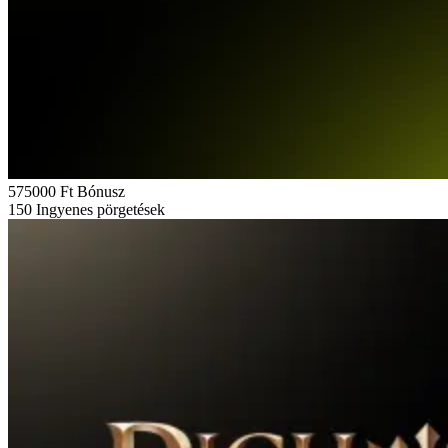
575000 Ft
Bónusz
150
Ingyenes pörgetések