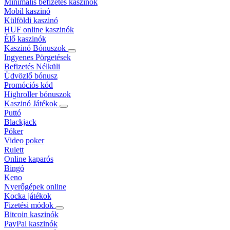
Minimális befizetés kaszinók
Mobil kaszinó
Külföldi kaszinó
HUF online kaszinók
Élő kaszinók
Kaszinó Bónuszok
Ingyenes Pörgetések
Befizetés Nélküli
Üdvözlő bónusz
Promóciós kód
Highroller bónuszok
Kaszinó Játékok
Puttó
Blackjack
Póker
Video poker
Rulett
Online kaparós
Bingó
Keno
Nyerőgépek online
Kocka játékok
Fizetési módok
Bitcoin kaszinók
PayPal kaszinók