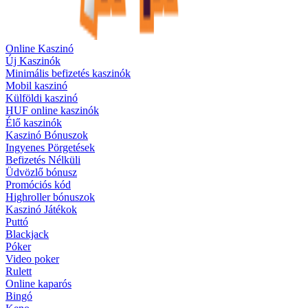
Online Kaszinó
Új Kaszinók
Minimális befizetés kaszinók
Mobil kaszinó
Külföldi kaszinó
HUF online kaszinók
Élő kaszinók
Kaszinó Bónuszok
Ingyenes Pörgetések
Befizetés Nélküli
Üdvözlő bónusz
Promóciós kód
Highroller bónuszok
Kaszinó Játékok
Puttó
Blackjack
Póker
Video poker
Rulett
Online kaparós
Bingó