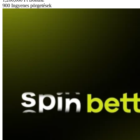
900
Ingyenes pörgetések