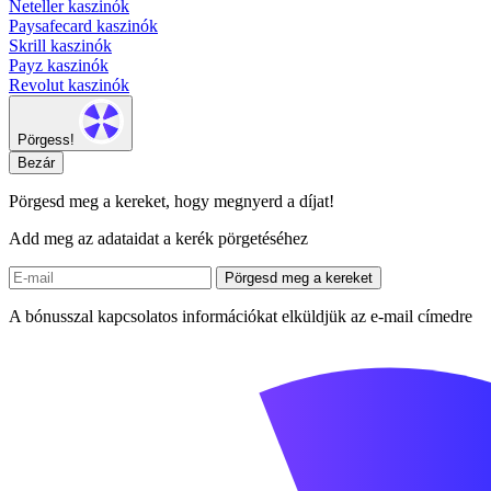
Neteller kaszinók
Paysafecard kaszinók
Skrill kaszinók
Payz kaszinók
Revolut kaszinók
Pörgess!
Bezár
Pörgesd meg a kereket, hogy megnyerd a díjat!
Add meg az adataidat a kerék pörgetéséhez
Pörgesd meg a kereket
A bónusszal kapcsolatos információkat elküldjük az e-mail címedre