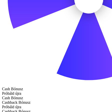
Cash Bónusz
Próbáld újra
Cash Bónusz
Cashback Bónusz
Próbáld újra
Cashback Bónusz