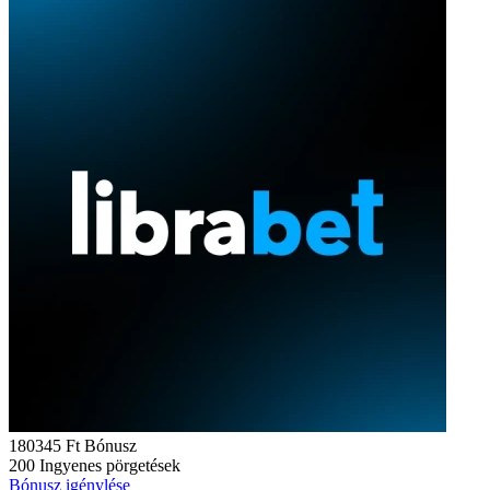
180345 Ft
Bónusz
200
Ingyenes pörgetések
Bónusz igénylése