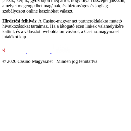
játszik, kérjük, győződjön meg arról, hogy olyan összeget játsszon,
amelyet megengedhet magának, és biztonságos és jogilag
szabályozott online kaszinókat választ.
Hirdetési felhívás
: A Casino-magyar.net partneroldalakra mutató
hivatkozásokat tartalmaz. Ha a látogató ezen linkek valamelyikére
kattint, és a választott weboldalon vásárol, a Casino-magyar.net
jutalékot kap.
© 2026 Casino-Magyar.net - Minden jog fenntartva