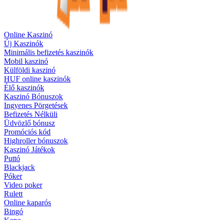
Online Kaszinó
Új Kaszinók
Minimális befizetés kaszinók
Mobil kaszinó
Külföldi kaszinó
HUF online kaszinók
Élő kaszinók
Kaszinó Bónuszok
Ingyenes Pörgetések
Befizetés Nélküli
Üdvözlő bónusz
Promóciós kód
Highroller bónuszok
Kaszinó Játékok
Puttó
Blackjack
Póker
Video poker
Rulett
Online kaparós
Bingó