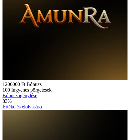
1200000 Ft
Bónusz
100
Ingyenes pörgetések
Bónusz igénylése
83%
Értékelés elolvasása