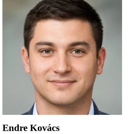
Endre Kovács