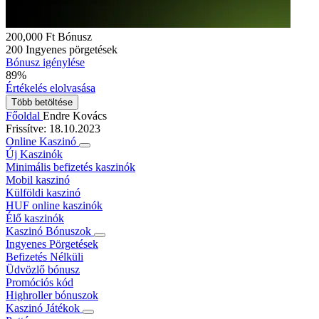
200,000 Ft
Bónusz
200
Ingyenes pörgetések
Bónusz igénylése
89%
Értékelés elolvasása
Több betöltése
Főoldal
Endre Kovács
Frissítve:
18.10.2023
Online Kaszinó
Új Kaszinók
Minimális befizetés kaszinók
Mobil kaszinó
Külföldi kaszinó
HUF online kaszinók
Élő kaszinók
Kaszinó Bónuszok
Ingyenes Pörgetések
Befizetés Nélküli
Üdvözlő bónusz
Promóciós kód
Highroller bónuszok
Kaszinó Játékok