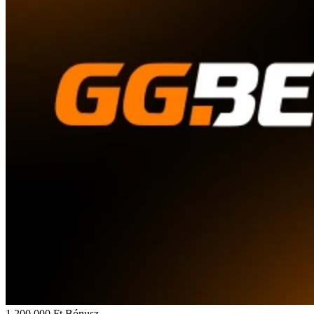
1,200,000 Ft
Bónusz