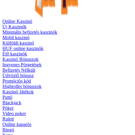
Online Kaszinó
Új Kaszinók
Minimális befizetés kaszinók
Mobil kaszinó
Külföldi kaszinó
HUF online kaszinók
Élő kaszinók
Kaszinó Bónuszok
Ingyenes Pörgetések
Befizetés Nélküli
Üdvözlő bónusz
Promóciós kód
Highroller bónuszok
Kaszinó Játékok
Puttó
Blackjack
Póker
Video poker
Rulett
Online kaparós
Bingó