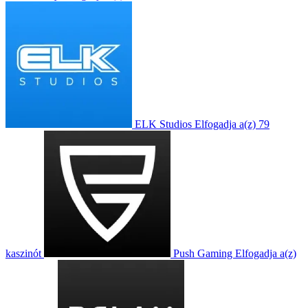
ELK Studios
Elfogadja a(z) 79
kaszinót
Push Gaming
Elfogadja a(z)