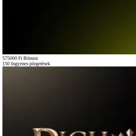
575000 Ft
Bónusz
150
Ingyenes pörgetések