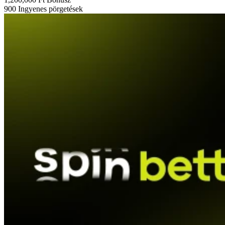
900
Ingyenes pörgetések