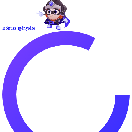
Bónusz igénylése