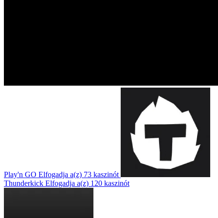
Play'n GO
Elfogadja a(z) 73 kaszinót
Thunderkick
Elfogadja a(z) 120 kaszinót