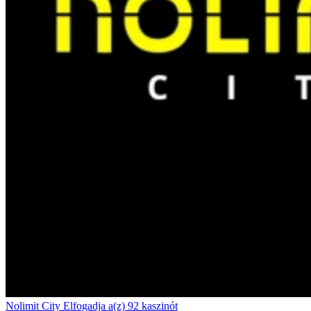
Nolimit City
Elfogadja a(z) 92 kaszinót