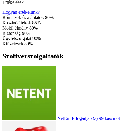
Értékelések
Hogyan értékelünk?
Bónuszok és ajánlatok
80%
Kaszinójátékok
85%
Mobil élmény
80%
Biztonság
90%
Ügyfélszolgálat
90%
Kifizetések
80%
Szoftverszolgáltatók
NetEnt
Elfogadja a(z) 99 kaszinót