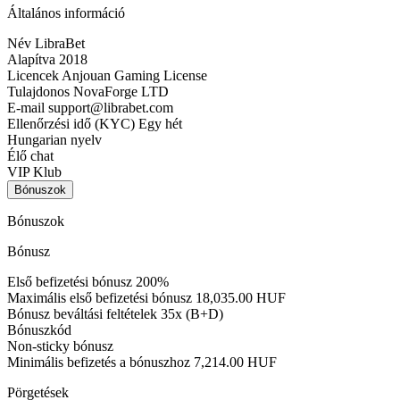
Általános információ
Név
LibraBet
Alapítva
2018
Licencek
Anjouan Gaming License
Tulajdonos
NovaForge LTD
E-mail
support@librabet.com
Ellenőrzési idő (KYC)
Egy hét
Hungarian nyelv
Élő chat
VIP Klub
Bónuszok
Bónuszok
Bónusz
Első befizetési bónusz
200%
Maximális első befizetési bónusz
18,035.00 HUF
Bónusz beváltási feltételek
35x (B+D)
Bónuszkód
Non-sticky bónusz
Minimális befizetés a bónuszhoz
7,214.00 HUF
Pörgetések