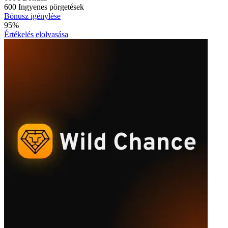
600
Ingyenes pörgetések
Bónusz igénylése
95%
Értékelés elolvasása