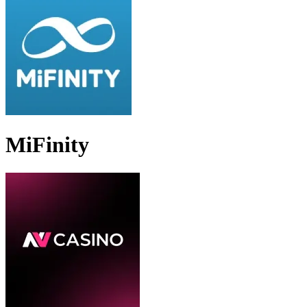
MiFinity