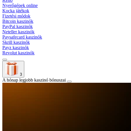
Keno
Nyerőgépek online
Kocka játékok
Fizetési módok
Bitcoin kaszinók
PayPal kaszinók
Neteller kaszinók
Paysafecard kaszinók
Skrill kaszinók
Payz kaszinók
Revolut kaszinók
3
A hónap legjobb kaszinó bónuszai