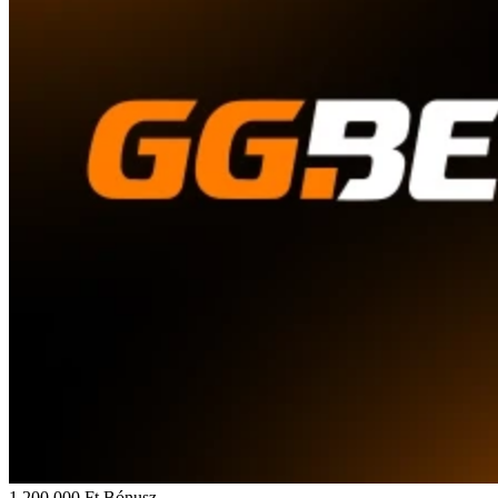
1,200,000 Ft
Bónusz