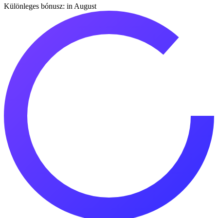
Különleges bónusz: in August