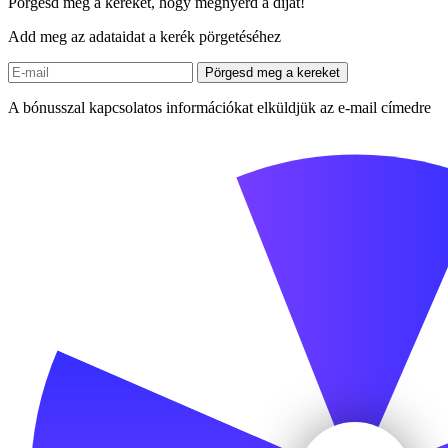
Pörgesd meg a kereket, hogy megnyerd a díjat!
Add meg az adataidat a kerék pörgetéséhez
Pörgesd meg a kereket
A bónusszal kapcsolatos információkat elküldjük az e-mail címedre