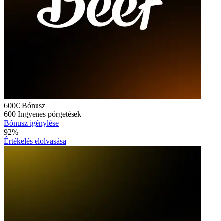
600€
Bónusz
600
Ingyenes pörgetések
Bónusz igénylése
92%
Értékelés elolvasása