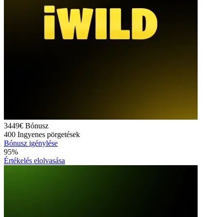
3449€
Bónusz
400
Ingyenes pörgetések
Bónusz igénylése
95%
Értékelés elolvasása