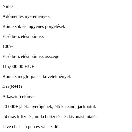
Nincs
Adómentes nyeremények
Bónuszok és ingyenes pörgetések
Első befizetési bónusz
100%
Első befizetési bónusz összege
115,000.00 HUF
Bónusz megforgatási követelmények
45x(B+D)
A kaszinó előnyei
20 000+ játék: nyerőgépek, élő kaszinó, jackpotok
24 órás kifizetés, nulla befizetési és kivonási jutalék
Live chat – 5 perces válaszidő