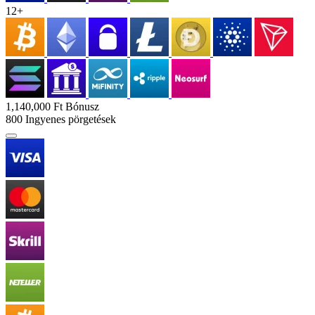
12+
1,140,000 Ft
Bónusz
800
Ingyenes pörgetések