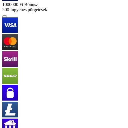
1000000 Ft
Bónusz
500
Ingyenes pörgetések