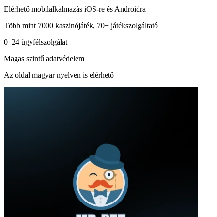
Elérhető mobilalkalmazás iOS-re és Androidra
Több mint 7000 kaszinójáték, 70+ játékszolgáltató
0–24 ügyfélszolgálat
Magas szintű adatvédelem
Az oldal magyar nyelven is elérhető