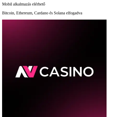
Mobil alkalmazás elérhető
Bitcoin, Ethereum, Cardano és Solana elfogadva