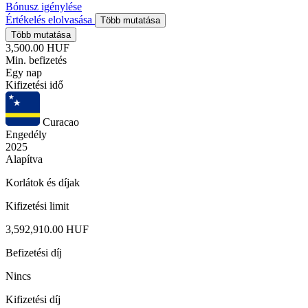
Bónusz igénylése
Értékelés elolvasása
Több mutatása
Több mutatása
3,500.00 HUF
Min. befizetés
Egy nap
Kifizetési idő
Curacao
Engedély
2025
Alapítva
Korlátok és díjak
Kifizetési limit
3,592,910.00 HUF
Befizetési díj
Nincs
Kifizetési díj