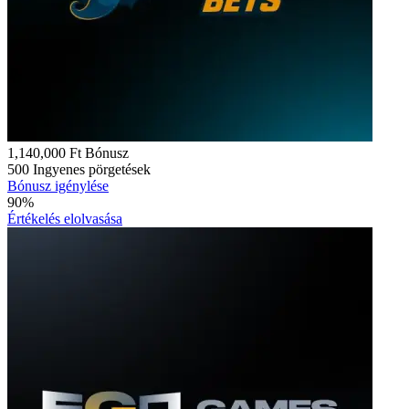
1,140,000 Ft
Bónusz
500
Ingyenes pörgetések
Bónusz igénylése
90%
Értékelés elolvasása