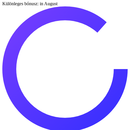
Különleges bónusz: in August