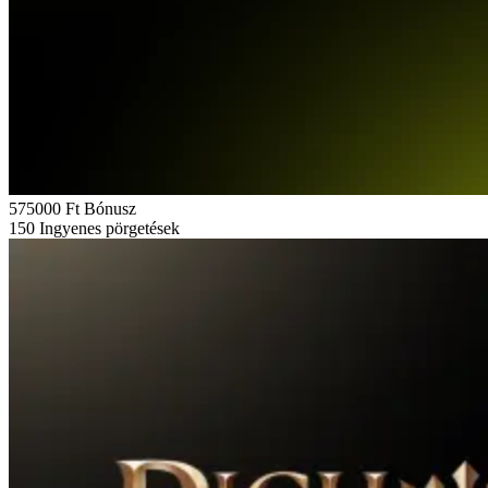
575000 Ft
Bónusz
150
Ingyenes pörgetések