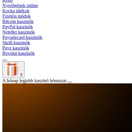
Keno
Nyerőgépek online
Kocka játékok
Fizetési módok
Bitcoin kaszinók
PayPal kaszinók
Neteller kaszinók
Paysafecard kaszinók
Skrill kaszinók
Payz kaszinók
Revolut kaszinók
3
A hónap legjobb kaszinó bónuszai