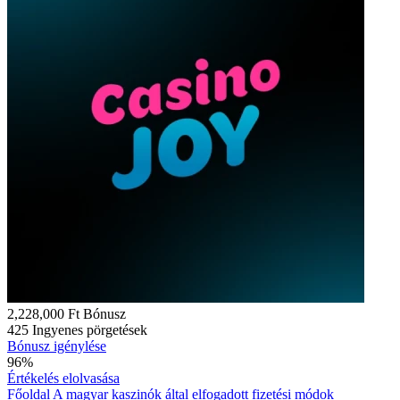
2,228,000 Ft
Bónusz
425
Ingyenes pörgetések
Bónusz igénylése
96%
Értékelés elolvasása
Főoldal
A magyar kaszinók által elfogadott fizetési módok