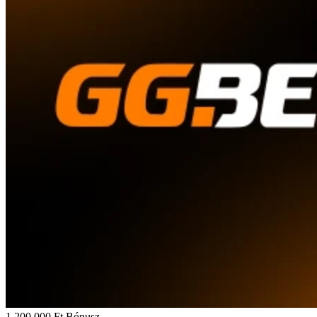
1,200,000 Ft
Bónusz