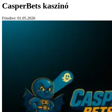
CasperBets kaszinó
Frissítve: 01.05.2026