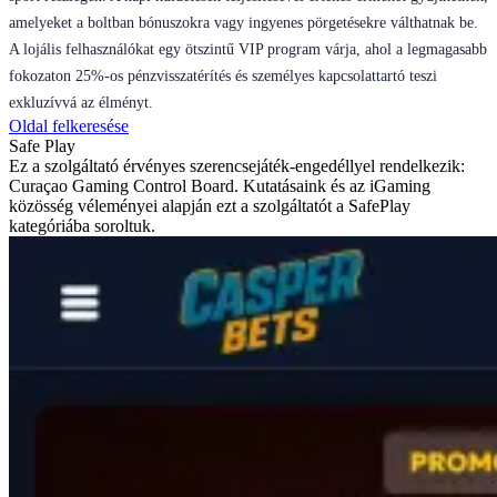
amelyeket a boltban bónuszokra vagy ingyenes pörgetésekre válthatnak be.
A lojális felhasználókat egy ötszintű VIP program várja, ahol a legmagasabb
fokozaton 25%-os pénzvisszatérítés és személyes kapcsolattartó teszi
exkluzívvá az élményt.
Oldal felkeresése
Safe
Play
Ez a szolgáltató érvényes szerencsejáték-engedéllyel rendelkezik:
Curaçao Gaming Control Board. Kutatásaink és az iGaming
közösség véleményei alapján ezt a szolgáltatót a SafePlay
kategóriába soroltuk.