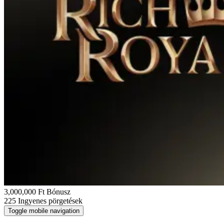
3,000,000 Ft
Bónusz
225
Ingyenes pörgetések
Toggle mobile navigation