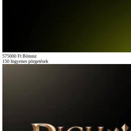
575000 Ft
Bónusz
150
Ingyenes pörgetések