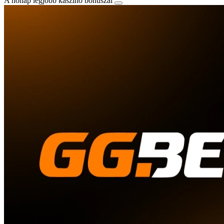
A hónap legjobb kaszinó bónuszai