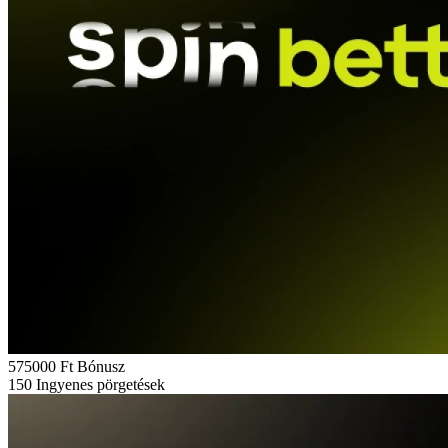
575000 Ft
Bónusz
150
Ingyenes pörgetések