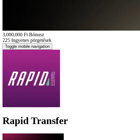
3,000,000 Ft
Bónusz
225
Ingyenes pörgetések
Toggle mobile navigation
Rapid Transfer