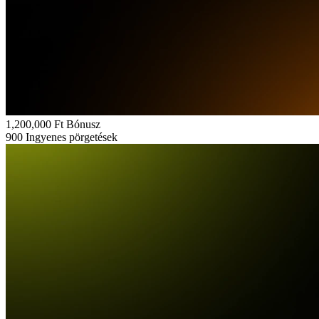
1,200,000 Ft
Bónusz
900
Ingyenes pörgetések