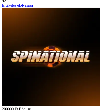
92%
Értékelés elolvasása
200000 Ft
Bónusz