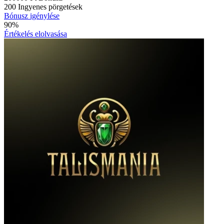
200
Ingyenes pörgetések
Bónusz igénylése
90%
Értékelés elolvasása