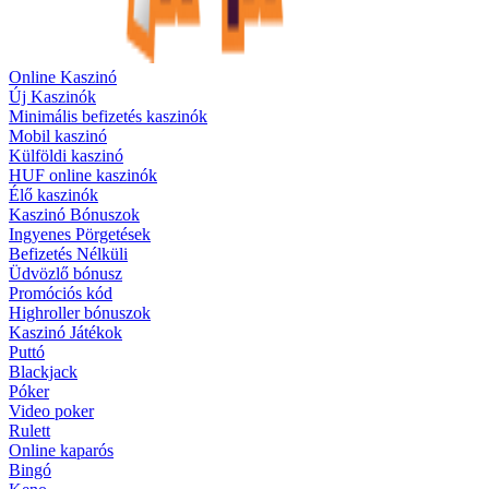
Online Kaszinó
Új Kaszinók
Minimális befizetés kaszinók
Mobil kaszinó
Külföldi kaszinó
HUF online kaszinók
Élő kaszinók
Kaszinó Bónuszok
Ingyenes Pörgetések
Befizetés Nélküli
Üdvözlő bónusz
Promóciós kód
Highroller bónuszok
Kaszinó Játékok
Puttó
Blackjack
Póker
Video poker
Rulett
Online kaparós
Bingó