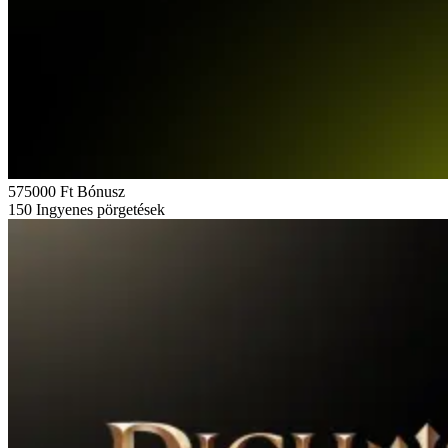
575000 Ft
Bónusz
150
Ingyenes pörgetések