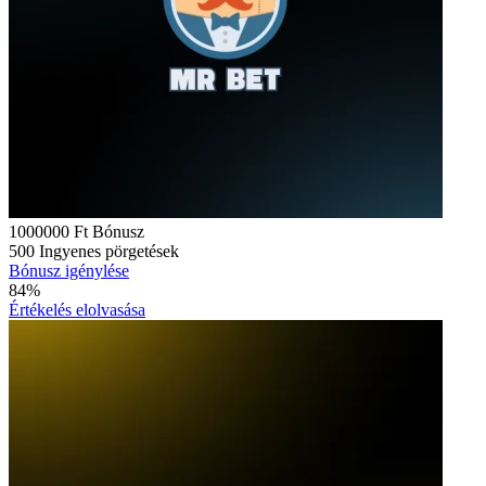
1000000 Ft
Bónusz
500
Ingyenes pörgetések
Bónusz igénylése
84%
Értékelés elolvasása