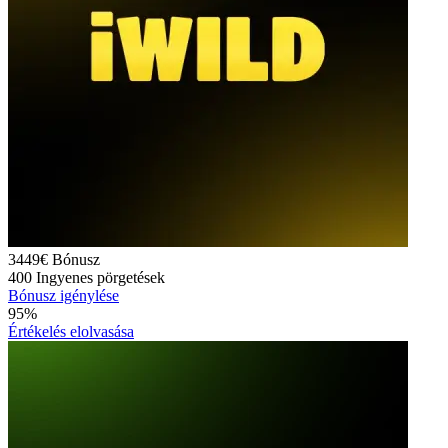
3449€
Bónusz
400
Ingyenes pörgetések
Bónusz igénylése
95%
Értékelés elolvasása