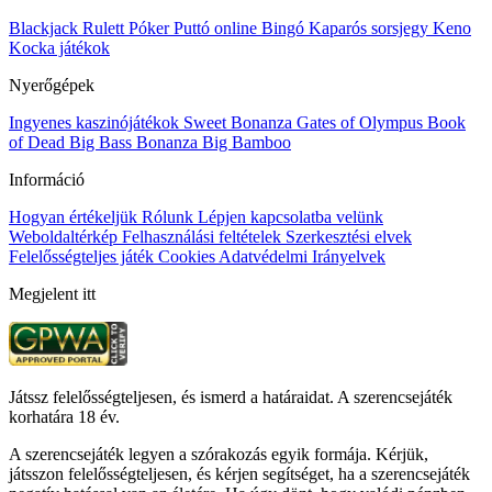
Blackjack
Rulett
Póker
Puttó online
Bingó
Kaparós sorsjegy
Keno
Kocka játékok
Nyerőgépek
Ingyenes kaszinójátékok
Sweet Bonanza
Gates of Olympus
Book
of Dead
Big Bass Bonanza
Big Bamboo
Információ
Hogyan értékeljük
Rólunk
Lépjen kapcsolatba velünk
Weboldaltérkép
Felhasználási feltételek
Szerkesztési elvek
Felelősségteljes játék
Cookies
Adatvédelmi Irányelvek
Megjelent itt
Játssz felelősségteljesen, és ismerd a határaidat. A szerencsejáték
korhatára 18 év.
A szerencsejáték legyen a szórakozás egyik formája. Kérjük,
játsszon felelősségteljesen, és kérjen segítséget, ha a szerencsejáték