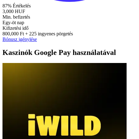
87%
Értékelés
3,000 HUF
Min. befizetés
Egy-öt nap
Kifizetési idő
800,000 Ft
+ 225 ingyenes pörgetés
Bónusz igénylése
Kaszinók Google Pay használatával