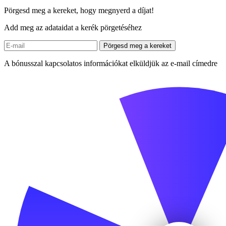
Pörgesd meg a kereket, hogy megnyerd a díjat!
Add meg az adataidat a kerék pörgetéséhez
Pörgesd meg a kereket
A bónusszal kapcsolatos információkat elküldjük az e-mail címedre