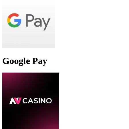
Google Pay