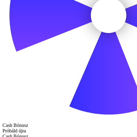
Cash Bónusz
Próbáld újra
Cash Bónusz