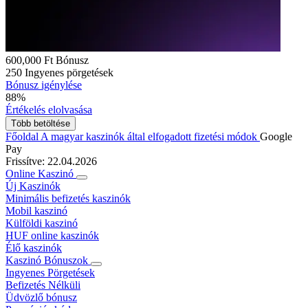
600,000 Ft
Bónusz
250
Ingyenes pörgetések
Bónusz igénylése
88%
Értékelés elolvasása
Több betöltése
Főoldal
A magyar kaszinók által elfogadott fizetési módok
Google
Pay
Frissítve:
22.04.2026
Online Kaszinó
Új Kaszinók
Minimális befizetés kaszinók
Mobil kaszinó
Külföldi kaszinó
HUF online kaszinók
Élő kaszinók
Kaszinó Bónuszok
Ingyenes Pörgetések
Befizetés Nélküli
Üdvözlő bónusz