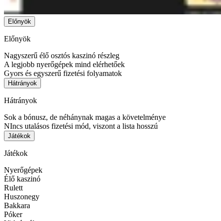
Előnyök
Előnyök
Nagyszerű élő osztós kaszinó részleg
A legjobb nyerőgépek mind elérhetőek
Gyors és egyszerű fizetési folyamatok
Hátrányok
Hátrányok
Sok a bónusz, de néhánynak magas a követelménye
NIncs utalásos fizetési mód, viszont a lista hosszú
Játékok
Játékok
Nyerőgépek
Élő kaszinó
Rulett
Huszonegy
Bakkara
Póker