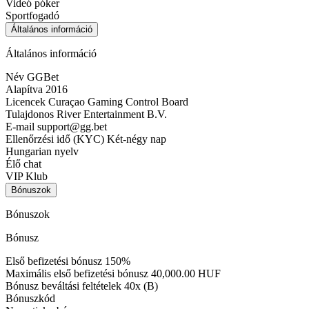
Videó póker
Sportfogadó
Általános információ
Általános információ
Név
GGBet
Alapítva
2016
Licencek
Curaçao Gaming Control Board
Tulajdonos
River Entertainment B.V.
E-mail
support@gg.bet
Ellenőrzési idő (KYC)
Két-négy nap
Hungarian nyelv
Élő chat
VIP Klub
Bónuszok
Bónuszok
Bónusz
Első befizetési bónusz
150%
Maximális első befizetési bónusz
40,000.00 HUF
Bónusz beváltási feltételek
40x (B)
Bónuszkód