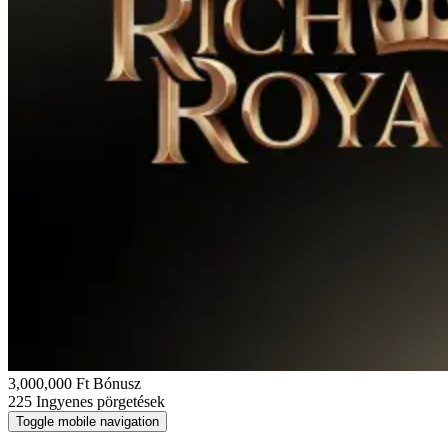
3,000,000 Ft
Bónusz
225
Ingyenes pörgetések
Toggle mobile navigation