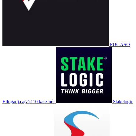
FUGASO
Elfogadja a(z) 110 kaszinót
Stakelogic