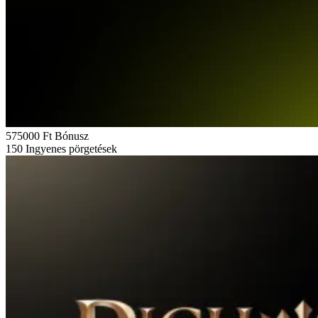
575000 Ft
Bónusz
150
Ingyenes pörgetések