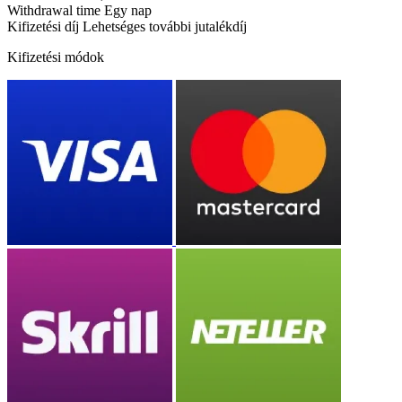
Withdrawal time
Egy nap
Kifizetési díj
Lehetséges további jutalékdíj
Kifizetési módok