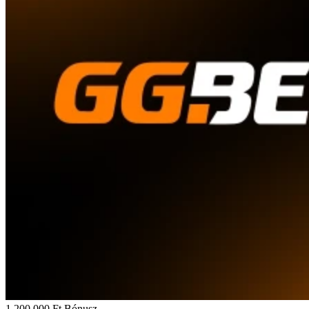
1,200,000 Ft
Bónusz