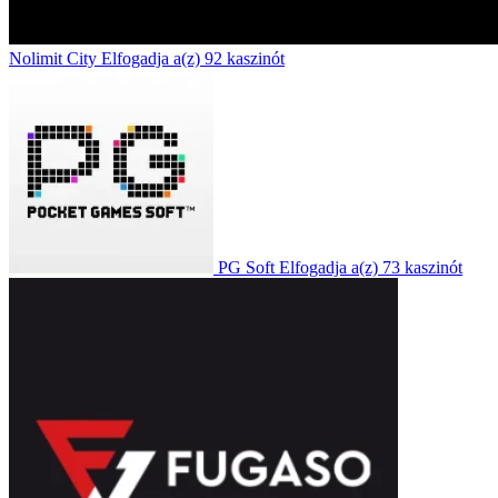
Nolimit City
Elfogadja a(z) 92 kaszinót
PG Soft
Elfogadja a(z) 73 kaszinót