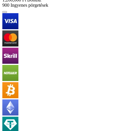
900
Ingyenes pörgetések