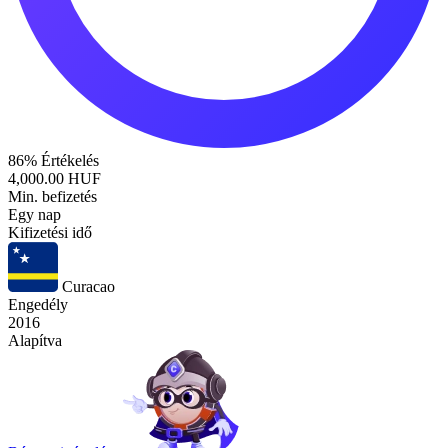
86%
Értékelés
4,000.00 HUF
Min. befizetés
Egy nap
Kifizetési idő
Curacao
Engedély
2016
Alapítva