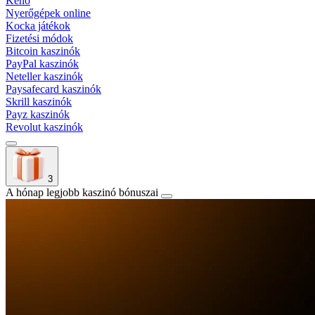
Keno
Nyerőgépek online
Kocka játékok
Fizetési módok
Bitcoin kaszinók
PayPal kaszinók
Neteller kaszinók
Paysafecard kaszinók
Skrill kaszinók
Payz kaszinók
Revolut kaszinók
3
A hónap legjobb kaszinó bónuszai