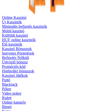
Online Kaszinó
Új Kaszinók
Minimális befizetés kaszinók
Mobil kaszinó
Külföldi kaszinó
HUF online kaszinók
Élő kaszinók
Kaszinó Bónuszok
Ingyenes Pörgetések
Befizetés Nélküli
Üdvözlő bónusz
Promóciós kód
Highroller bónuszok
Kaszinó Játékok
Puttó
Blackjack
Póker
Video poker
Rulett
Online kaparós
Bingó