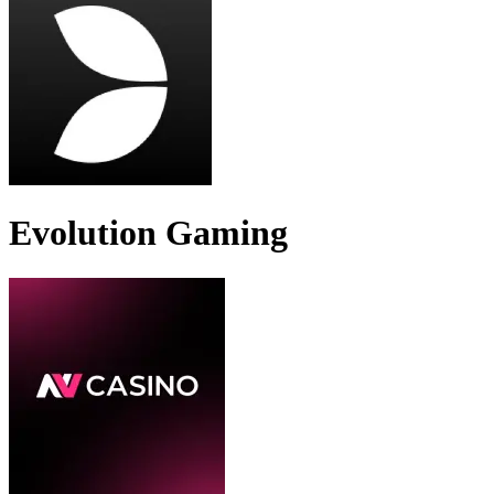
Evolution Gaming