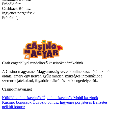
Próbáld újra
Cashback Bónusz
Ingyenes pörgetések
Próbáld újra
Csak engedéllyel rendelkező kaszinókat értékelünk
A Casino-magyar.net Magyarország vezető online kaszinó-áttekintő
oldala, amely egy helyen gyűjt minden szükséges információt a
szerencsejátékokról, fogadóirodákról és azok engedélyeiről..
Casino-magyar.net
Külföldi online kaszinók
Új online kaszinók
Mobil kaszinók
Kaszinó bónuszok
Üdvözlő bónusz
Ingyenes pörgetéses
Befizetés
nélküli bónusz