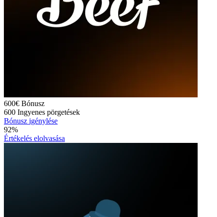
600€
Bónusz
600
Ingyenes pörgetések
Bónusz igénylése
92%
Értékelés elolvasása