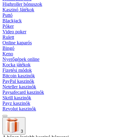
Highroller bónuszok
Kaszinó Játékok
Puttó
Blackjack
Póker
Video poker
Rulett
Online kaparós
Bingó
Keno
Nyerőgépek online
Kocka játékok
Fizetési módok
Bitcoin kaszinók
PayPal kaszinók
Neteller kaszinók
Paysafecard kaszinók
Skrill kaszinók
Payz kaszinók
Revolut kaszinók
3