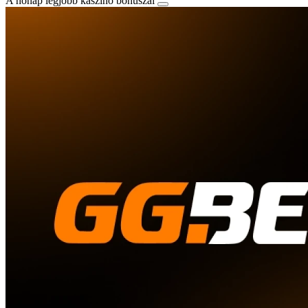
A hónap legjobb kaszinó bónuszai