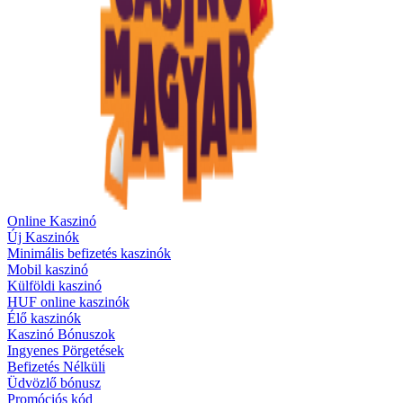
Online Kaszinó
Új Kaszinók
Minimális befizetés kaszinók
Mobil kaszinó
Külföldi kaszinó
HUF online kaszinók
Élő kaszinók
Kaszinó Bónuszok
Ingyenes Pörgetések
Befizetés Nélküli
Üdvözlő bónusz
Promóciós kód