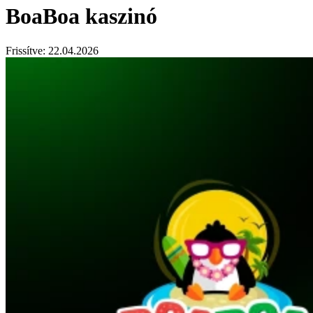
BoaBoa kaszinó
Frissítve: 22.04.2026