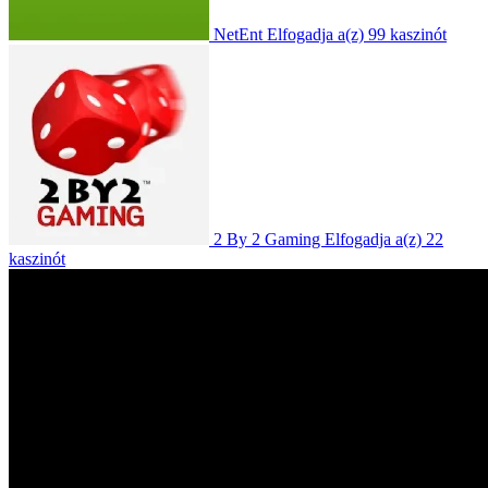
NetEnt
Elfogadja a(z) 99 kaszinót
2 By 2 Gaming
Elfogadja a(z) 22
kaszinót