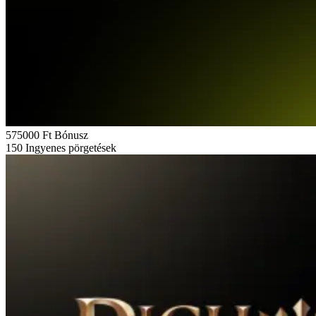
575000 Ft
Bónusz
150
Ingyenes pörgetések