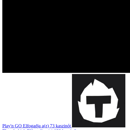
Play'n GO
Elfogadja a(z) 73 kaszinót