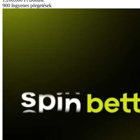
900
Ingyenes pörgetések