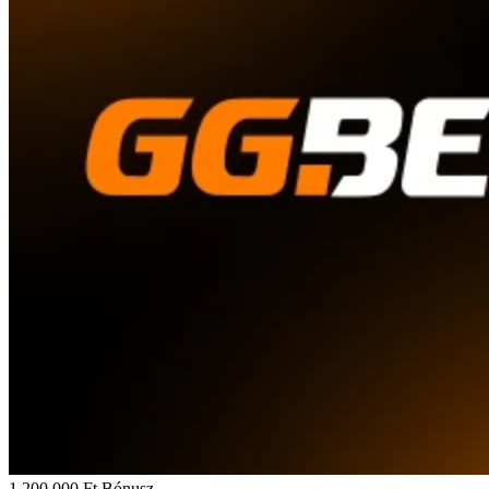
1,200,000 Ft
Bónusz