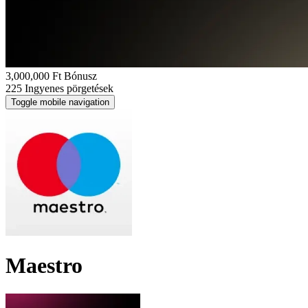
3,000,000 Ft
Bónusz
225
Ingyenes pörgetések
Toggle mobile navigation
Maestro