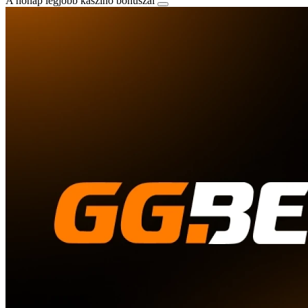
A hónap legjobb kaszinó bónuszai