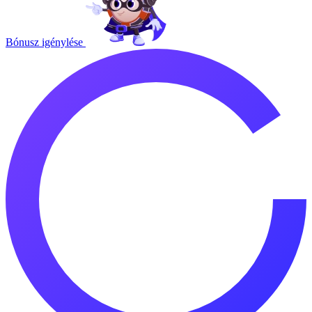
Bónusz igénylése