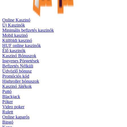
Online Kaszinó
Új Kaszinók
Minimális befizetés kaszinók
Mobil kaszinó
Külföldi kaszinó
HUF online kaszinók
Élő kaszinók
Kaszinó Bónuszok
Ingyenes Pörgetések
Befizetés Nélküli
Üdvözlő bónusz
Promóciós kód
Highroller bónuszok
Kaszinó Játékok
Puttó
Blackjack
Póker
Video poker
Rulett
Online kaparós
Bingó