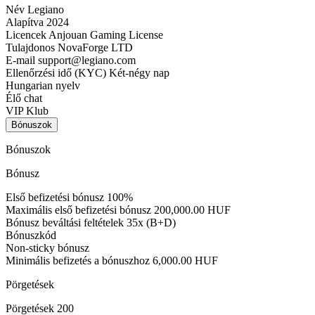
Név
Legiano
Alapítva
2024
Licencek
Anjouan Gaming License
Tulajdonos
NovaForge LTD
E-mail
support@legiano.com
Ellenőrzési idő (KYC)
Két-négy nap
Hungarian nyelv
Élő chat
VIP Klub
Bónuszok
Bónuszok
Bónusz
Első befizetési bónusz
100%
Maximális első befizetési bónusz
200,000.00 HUF
Bónusz beváltási feltételek
35x (B+D)
Bónuszkód
Non-sticky bónusz
Minimális befizetés a bónuszhoz
6,000.00 HUF
Pörgetések
Pörgetések
200