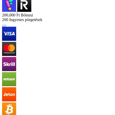
200,000 Ft
Bónusz
200
Ingyenes pörgetések