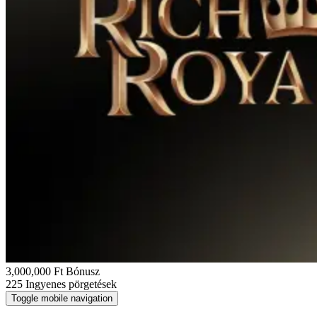
3,000,000 Ft
Bónusz
225
Ingyenes pörgetések
Toggle mobile navigation