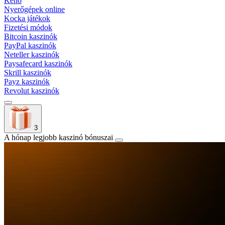
Keno
Nyerőgépek online
Kocka játékok
Fizetési módok
Bitcoin kaszinók
PayPal kaszinók
Neteller kaszinók
Paysafecard kaszinók
Skrill kaszinók
Payz kaszinók
Revolut kaszinók
3
A hónap legjobb kaszinó bónuszai