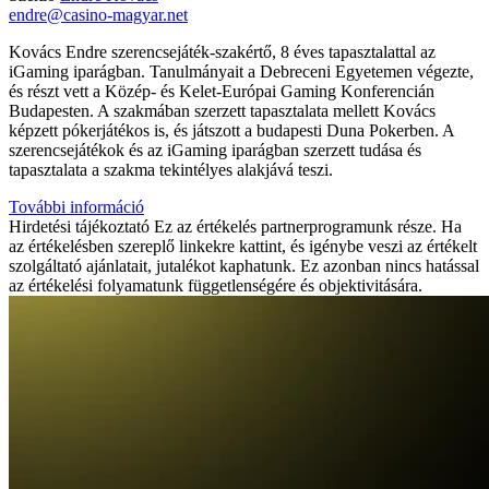
endre@casino-magyar.net
Kovács Endre szerencsejáték-szakértő, 8 éves tapasztalattal az
iGaming iparágban. Tanulmányait a Debreceni Egyetemen végezte,
és részt vett a Közép- és Kelet-Európai Gaming Konferencián
Budapesten. A szakmában szerzett tapasztalata mellett Kovács
képzett pókerjátékos is, és játszott a budapesti Duna Pokerben. A
szerencsejátékok és az iGaming iparágban szerzett tudása és
tapasztalata a szakma tekintélyes alakjává teszi.
További információ
Hirdetési tájékoztató
Ez az értékelés partnerprogramunk része. Ha
az értékelésben szereplő linkekre kattint, és igénybe veszi az értékelt
szolgáltató ajánlatait, jutalékot kaphatunk. Ez azonban nincs hatással
az értékelési folyamatunk függetlenségére és objektivitására.