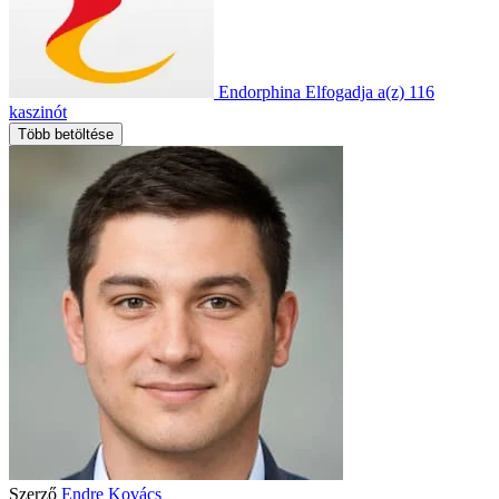
Endorphina
Elfogadja a(z) 116
kaszinót
Több betöltése
Szerző
Endre Kovács