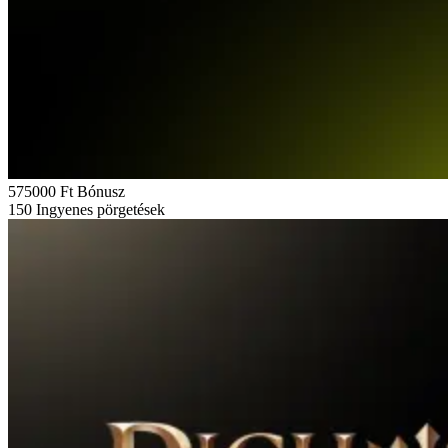
575000 Ft
Bónusz
150
Ingyenes pörgetések