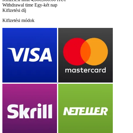
Withdrawal time
Egy-két nap
Kifizetési díj
Kifizetési módok