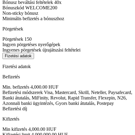
Bónusz beváltási feltételek
40x
Bónuszkód
WELCOME200
Non-sticky bónusz
Minimális befizetés a bónuszhoz
Pörgetések
Pörgetések
150
Ingyen pörgetéses nyerőgépek
Ingyenes pörgetések újrajátszási feltételei
Fizetési adatok
Fizetési adatok
Befizetés
Min. befizetés
4,000.00 HUF
Befizetési módszerek
Visa, Mastercard, Skrill, Neteller, Paysafecard,
Banki átutalás, MiFinity, Revolut, Rapid Transfer, Flexepin, N26,
Azonnali banki ügyintézés, Gyors banki átutalás, Postepay
Befizetési díj
Kifizetés
Min kifizetés
4,000.00 HUF
Kifizetési limit
4,000,000.00 HUF