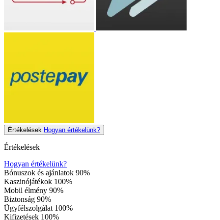
Értékelések
Hogyan értékelünk?
Értékelések
Hogyan értékelünk?
Bónuszok és ajánlatok
90%
Kaszinójátékok
100%
Mobil élmény
90%
Biztonság
90%
Ügyfélszolgálat
100%
Kifizetések
100%