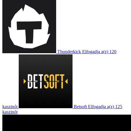
Thunderkick
Elfogadja a(z) 120
kaszinót
Betsoft
Elfogadja a(z) 125
kaszinót