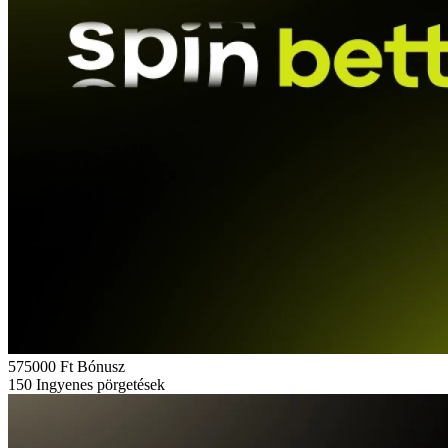
575000 Ft
Bónusz
150
Ingyenes pörgetések