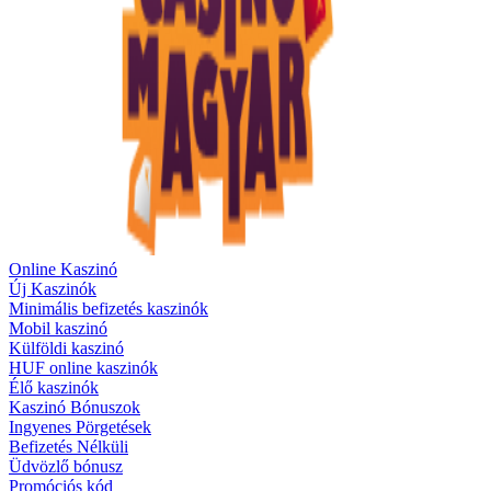
Online Kaszinó
Új Kaszinók
Minimális befizetés kaszinók
Mobil kaszinó
Külföldi kaszinó
HUF online kaszinók
Élő kaszinók
Kaszinó Bónuszok
Ingyenes Pörgetések
Befizetés Nélküli
Üdvözlő bónusz
Promóciós kód