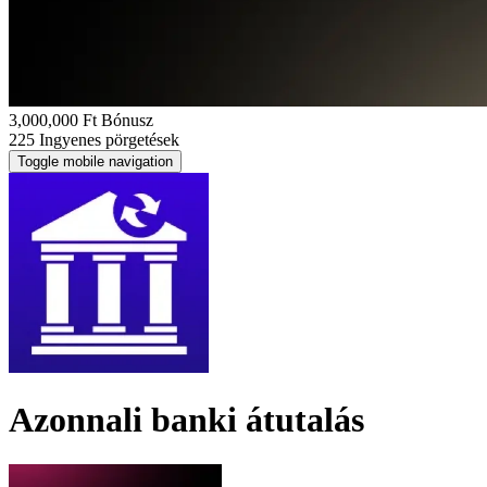
3,000,000 Ft
Bónusz
225
Ingyenes pörgetések
Toggle mobile navigation
Azonnali banki átutalás