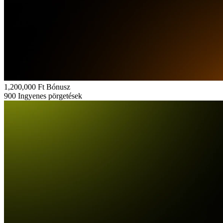
1,200,000 Ft
Bónusz
900
Ingyenes pörgetések