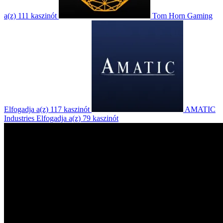
a(z) 111 kaszinót
Tom Horn Gaming
Elfogadja a(z) 117 kaszinót
AMATIC
Industries
Elfogadja a(z) 79 kaszinót