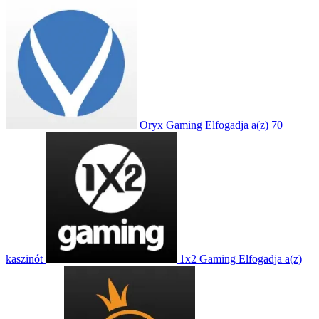
Oryx Gaming
Elfogadja a(z) 70
kaszinót
1x2 Gaming
Elfogadja a(z)