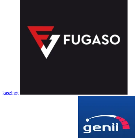
kaszinót