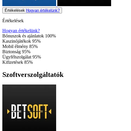
Értékelések
Hogyan értékelünk?
Értékelések
Hogyan értékelünk?
Bónuszok és ajánlatok
100%
Kaszinójátékok
95%
Mobil élmény
85%
Biztonság
95%
Ügyfélszolgálat
95%
Kifizetések
85%
Szoftverszolgáltatók