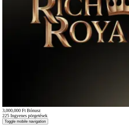
3,000,000 Ft
Bónusz
225
Ingyenes pörgetések
Toggle mobile navigation