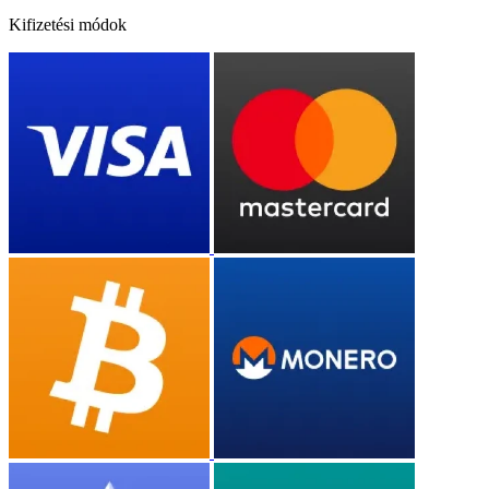
Kifizetési módok