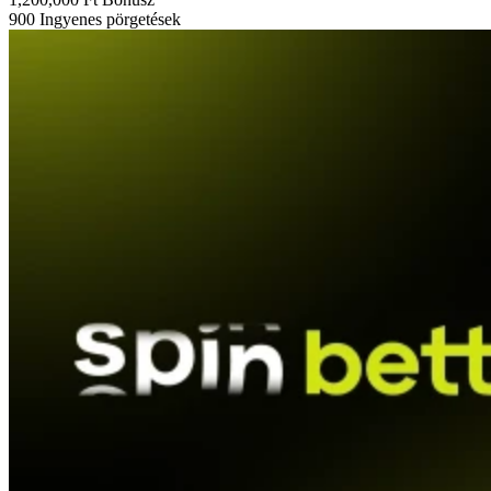
900
Ingyenes pörgetések