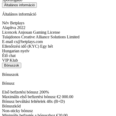
Általános információ
Általános információ
Név
Betplays
Alapítva
2022
Licencek
Anjouan Gaming License
Tulajdonos
Creative Alliance Solutions Limited
E-mail
cs@betplays.com
Ellenőrzési idő (KYC)
Egy hét
Hungarian nyelv
Élő chat
VIP Klub
Bónuszok
Bónuszok
Bónusz
Első befizetési bónusz
200%
Maximális első befizetési bónusz
€2 000.00
Bónusz beváltási feltételek
48x (B+D)
Bónuszkód
Non-sticky bónusz
Minimális befizetés a bónuszhoz
€20.00