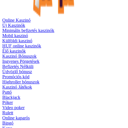
Online Kaszinó
Új Kaszinók
Minimális befizetés kaszinók
Mobil kaszinó
Külföldi kaszinó
HUF online kaszinók
Élő kaszinók
Kaszinó Bónuszok
Ingyenes Pörgetések
Befizetés Nélküli
Üdvözlő bónusz
Promóciós kód
Highroller bónuszok
Kaszinó Játékok
Puttó
Blackjack
Póker
Video poker
Rulett
Online kaparós
Bingó