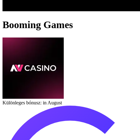
Booming Games
Különleges bónusz: in August