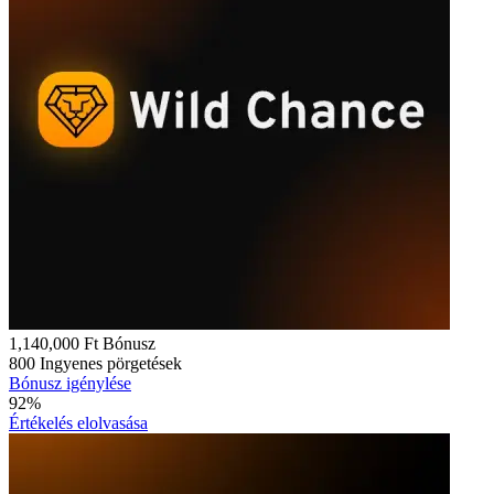
1,140,000 Ft
Bónusz
800
Ingyenes pörgetések
Bónusz igénylése
92%
Értékelés elolvasása