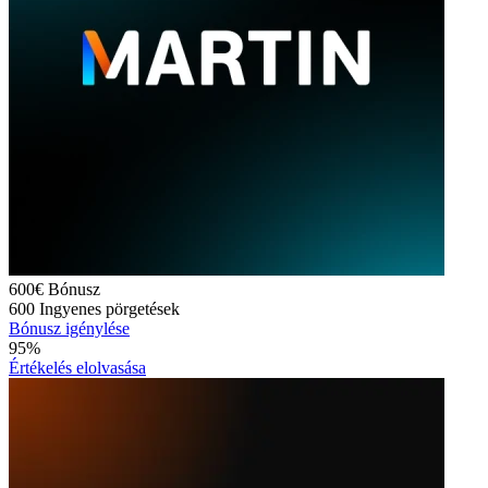
600€
Bónusz
600
Ingyenes pörgetések
Bónusz igénylése
95%
Értékelés elolvasása