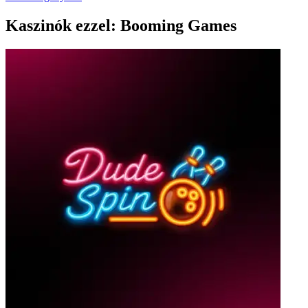
Kaszinók ezzel: Booming Games