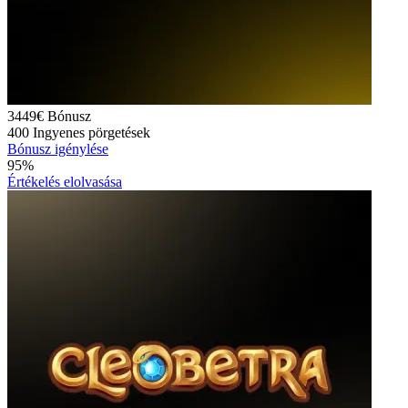
3449€
Bónusz
400
Ingyenes pörgetések
Bónusz igénylése
95%
Értékelés elolvasása