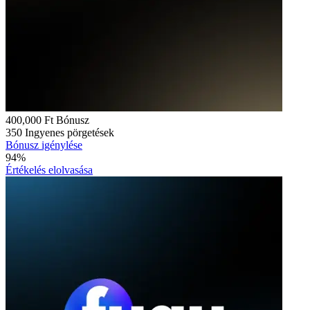
400,000 Ft
Bónusz
350
Ingyenes pörgetések
Bónusz igénylése
94%
Értékelés elolvasása