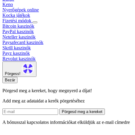
Keno
Nyerőgépek online
Kocka játékok
Fizetési módok
Bitcoin kaszinók
PayPal kaszinók
Neteller kaszinók
Paysafecard kaszinók
Skrill kaszinók
Payz kaszinók
Revolut kaszinók
Pörgess!
Bezár
Pörgesd meg a kereket, hogy megnyerd a díjat!
Add meg az adataidat a kerék pörgetéséhez
Pörgesd meg a kereket
A bónusszal kapcsolatos információkat elküldjük az e-mail címedre