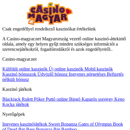
Csak engedéllyel rendelkező kaszinókat értékelünk
A Casino-magyar.net Magyarország vezető online kaszinó-áttekintő
oldala, amely egy helyen gyűjt minden szükséges információt a
szerencsejátékokról, fogadóirodákról és azok engedélyeiről..
Casino-magyar.net
Külföldi online kaszinók
Új online kaszinók
Mobil kaszinók
Kaszinó bónuszok
Üdvözlő bónusz
Ingyenes pörgetéses
Befizetés
nélküli bónusz
Kaszinó játékok
Blackjack
Rulett
Póker
Puttó online
Bingó
Kaparós sorsjegy
Keno
Kocka játékok
Nyerőgépek
Ingyenes kaszinójátékok
Sweet Bonanza
Gates of Olympus
Book
of Dead
Big Bass Bonanza
Big Bamboo