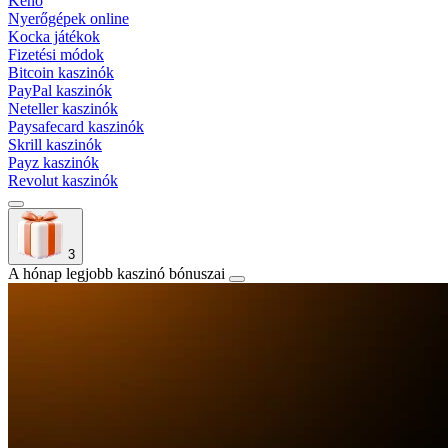
Keno
Nyerőgépek online
Kocka játékok
Fizetési módok
Bitcoin kaszinók
PayPal kaszinók
Neteller kaszinók
Paysafecard kaszinók
Skrill kaszinók
Payz kaszinók
Revolut kaszinók
3
A hónap legjobb kaszinó bónuszai