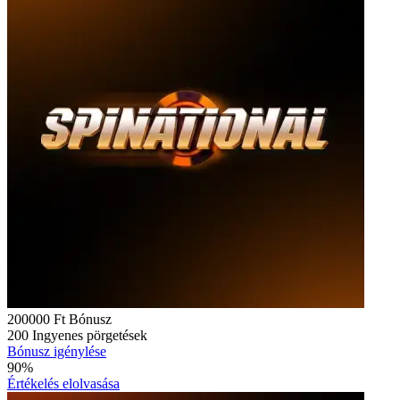
200000 Ft
Bónusz
200
Ingyenes pörgetések
Bónusz igénylése
90%
Értékelés elolvasása