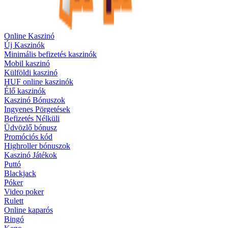
Online Kaszinó
Új Kaszinók
Minimális befizetés kaszinók
Mobil kaszinó
Külföldi kaszinó
HUF online kaszinók
Élő kaszinók
Kaszinó Bónuszok
Ingyenes Pörgetések
Befizetés Nélküli
Üdvözlő bónusz
Promóciós kód
Highroller bónuszok
Kaszinó Játékok
Puttó
Blackjack
Póker
Video poker
Rulett
Online kaparós
Bingó