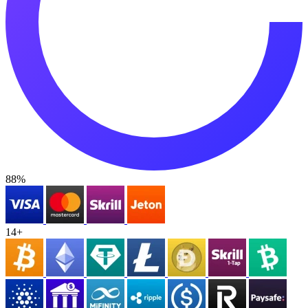
88%
14+