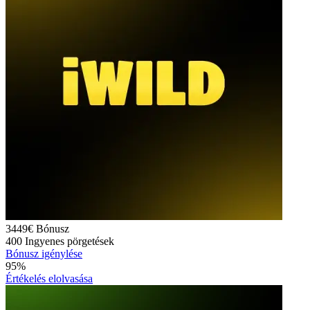
3449€
Bónusz
400
Ingyenes pörgetések
Bónusz igénylése
95%
Értékelés elolvasása