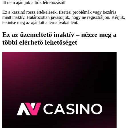
Itt nem ajánljuk a fiók létrehozását!
Ez a kaszinó rossz értékelések, fizetési problémák vagy bezárás
miatt inaktív. Határozottan javasoljuk, hogy ne regisztráljon. Kérjük,
tekintse meg az ajánlott alternatívákat lent.
Ez az üzemeltető inaktív – nézze meg a
többi elérhető lehetőséget