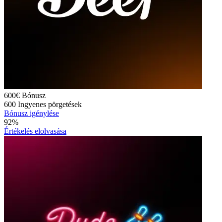
600€
Bónusz
600
Ingyenes pörgetések
Bónusz igénylése
92%
Értékelés elolvasása