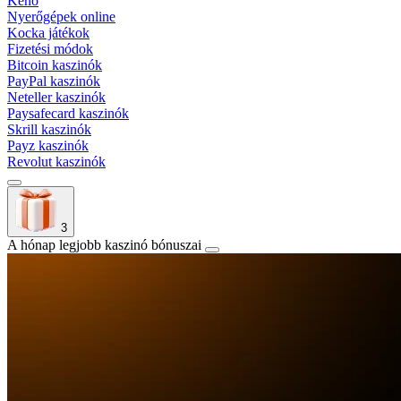
Keno
Nyerőgépek online
Kocka játékok
Fizetési módok
Bitcoin kaszinók
PayPal kaszinók
Neteller kaszinók
Paysafecard kaszinók
Skrill kaszinók
Payz kaszinók
Revolut kaszinók
3
A hónap legjobb kaszinó bónuszai