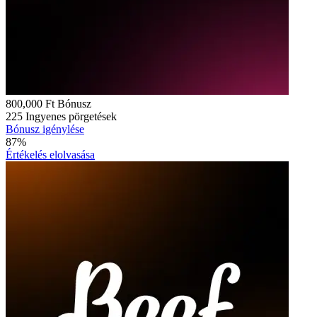
800,000 Ft
Bónusz
225
Ingyenes pörgetések
Bónusz igénylése
87%
Értékelés elolvasása