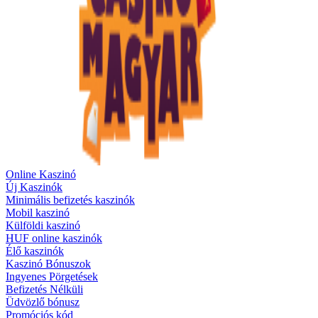
Online Kaszinó
Új Kaszinók
Minimális befizetés kaszinók
Mobil kaszinó
Külföldi kaszinó
HUF online kaszinók
Élő kaszinók
Kaszinó Bónuszok
Ingyenes Pörgetések
Befizetés Nélküli
Üdvözlő bónusz
Promóciós kód