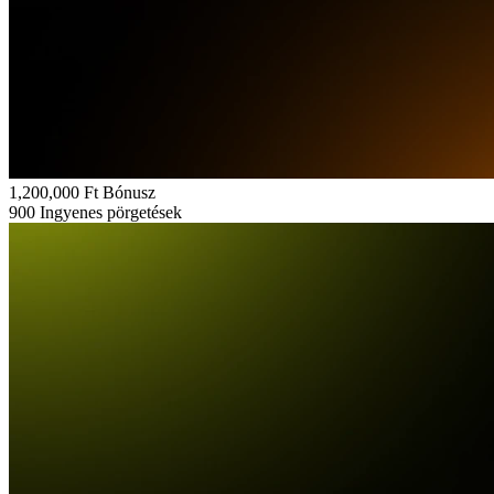
1,200,000 Ft
Bónusz
900
Ingyenes pörgetések