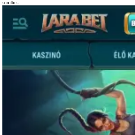
soroltuk.