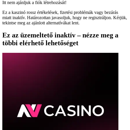
Itt nem ajánljuk a fiók létrehozását!
Ez a kaszinó rossz értékelések, fizetési problémák vagy bezárás
miatt inaktív. Határozottan javasoljuk, hogy ne regisztráljon. Kérjük,
tekintse meg az ajánlott alternatívákat lent.
Ez az üzemeltető inaktív – nézze meg a
többi elérhető lehetőséget