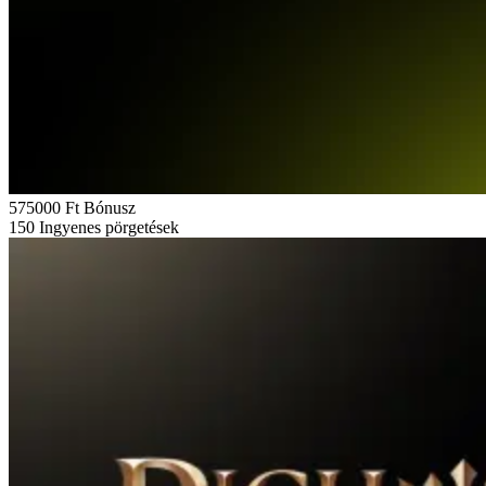
575000 Ft
Bónusz
150
Ingyenes pörgetések