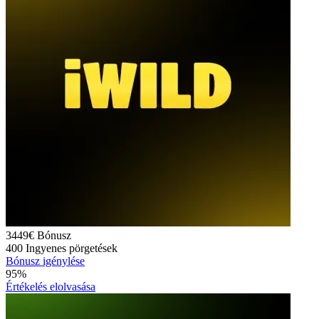
3449€
Bónusz
400
Ingyenes pörgetések
Bónusz igénylése
95%
Értékelés elolvasása