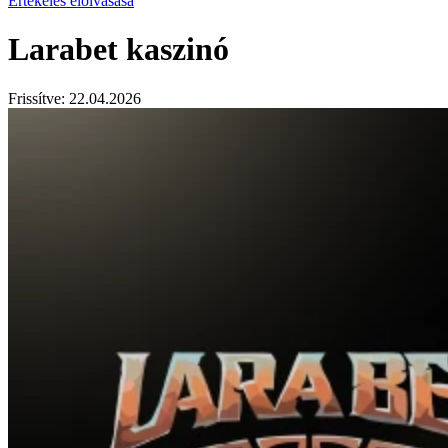
Értékelés elolvasása
Larabet kaszinó
Frissítve: 22.04.2026