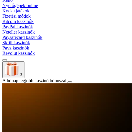
Keno
Nyerőgépek online
Kocka játékok
Fizetési módok
Bitcoin kaszinók
PayPal kaszinók
Neteller kaszinók
Paysafecard kaszinók
Skrill kaszinók
Payz kaszinók
Revolut kaszinók
3
A hónap legjobb kaszinó bónuszai