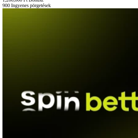
900
Ingyenes pörgetések