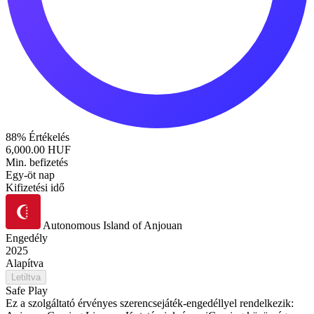
88%
Értékelés
6,000.00 HUF
Min. befizetés
Egy-öt nap
Kifizetési idő
Autonomous Island of Anjouan
Engedély
2025
Alapítva
Letiltva
Safe
Play
Ez a szolgáltató érvényes szerencsejáték-engedéllyel rendelkezik: