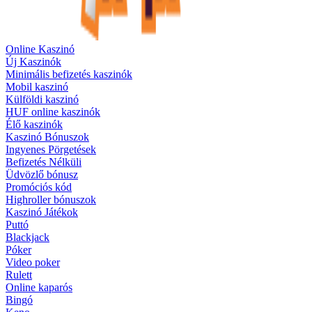
Online Kaszinó
Új Kaszinók
Minimális befizetés kaszinók
Mobil kaszinó
Külföldi kaszinó
HUF online kaszinók
Élő kaszinók
Kaszinó Bónuszok
Ingyenes Pörgetések
Befizetés Nélküli
Üdvözlő bónusz
Promóciós kód
Highroller bónuszok
Kaszinó Játékok
Puttó
Blackjack
Póker
Video poker
Rulett
Online kaparós
Bingó