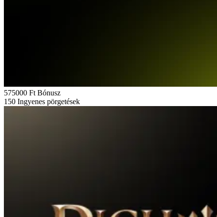
575000 Ft
Bónusz
150
Ingyenes pörgetések