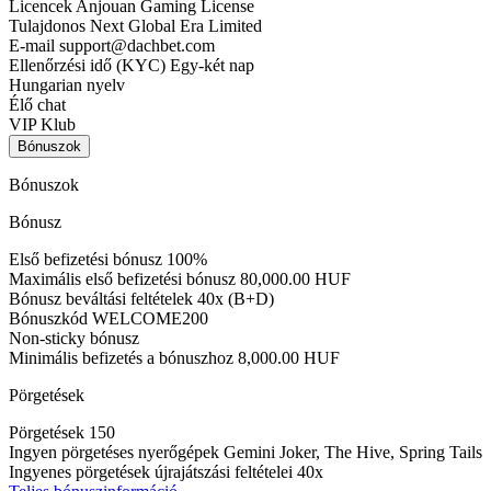
Licencek
Anjouan Gaming License
Tulajdonos
Next Global Era Limited
E-mail
support@dachbet.com
Ellenőrzési idő (KYC)
Egy-két nap
Hungarian nyelv
Élő chat
VIP Klub
Bónuszok
Bónuszok
Bónusz
Első befizetési bónusz
100%
Maximális első befizetési bónusz
80,000.00 HUF
Bónusz beváltási feltételek
40x (B+D)
Bónuszkód
WELCOME200
Non-sticky bónusz
Minimális befizetés a bónuszhoz
8,000.00 HUF
Pörgetések
Pörgetések
150
Ingyen pörgetéses nyerőgépek
Gemini Joker, The Hive, Spring Tails
Ingyenes pörgetések újrajátszási feltételei
40x