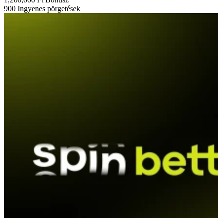
900
Ingyenes pörgetések