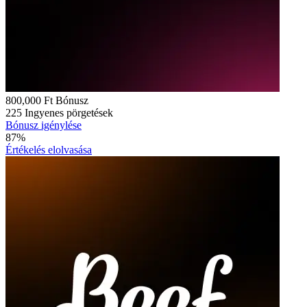
800,000 Ft
Bónusz
225
Ingyenes pörgetések
Bónusz igénylése
87%
Értékelés elolvasása