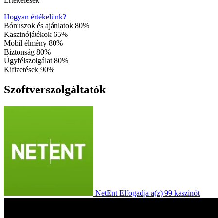
Értékelések
Hogyan értékelünk?
Bónuszok és ajánlatok
80%
Kaszinójátékok
65%
Mobil élmény
80%
Biztonság
80%
Ügyfélszolgálat
80%
Kifizetések
90%
Szoftverszolgáltatók
NetEnt
Elfogadja a(z) 99 kaszinót