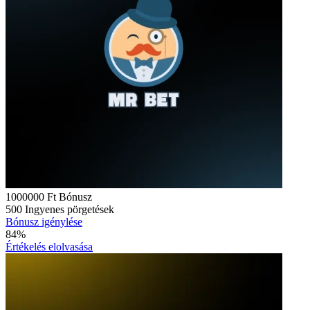
1000000 Ft
Bónusz
500
Ingyenes pörgetések
Bónusz igénylése
84%
Értékelés elolvasása