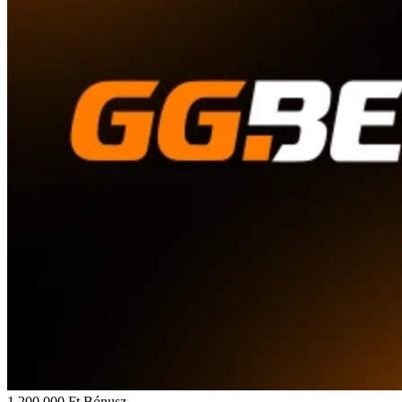
1,200,000 Ft
Bónusz