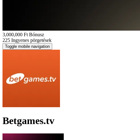
3,000,000 Ft
Bónusz
225
Ingyenes pörgetések
Toggle mobile navigation
Betgames.tv