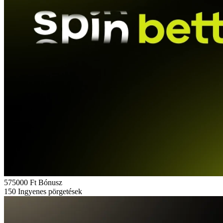
575000 Ft
Bónusz
150
Ingyenes pörgetések