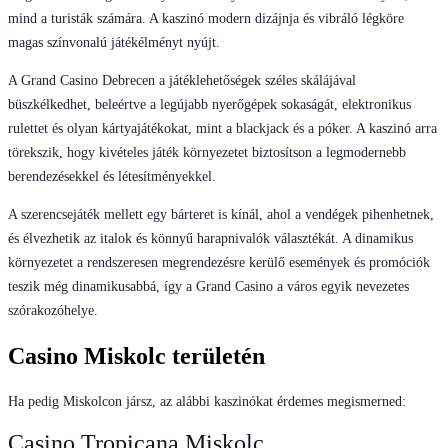
mind a turisták számára. A kaszinó modern dizájnja és vibráló légköre
magas színvonalú játékélményt nyújt.
A Grand Casino Debrecen a játéklehetőségek széles skálájával
büszkélkedhet, beleértve a legújabb nyerőgépek sokaságát, elektronikus
rulettet és olyan kártyajátékokat, mint a blackjack és a póker. A kaszinó arra
törekszik, hogy kivételes játék környezetet biztosítson a legmodernebb
berendezésekkel és létesítményekkel.
A szerencsejáték mellett egy bárteret is kínál, ahol a vendégek pihenhetnek,
és élvezhetik az italok és könnyű harapnivalók választékát. A dinamikus
környezetet a rendszeresen megrendezésre kerülő események és promóciók
teszik még dinamikusabbá, így a Grand Casino a város egyik nevezetes
szórakozóhelye.
Casino Miskolc területén
Ha pedig Miskolcon jársz, az alábbi kaszinókat érdemes megismerned:
Casino Tropicana Miskolc