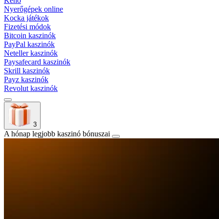
Keno
Nyerőgépek online
Kocka játékok
Fizetési módok
Bitcoin kaszinók
PayPal kaszinók
Neteller kaszinók
Paysafecard kaszinók
Skrill kaszinók
Payz kaszinók
Revolut kaszinók
3
A hónap legjobb kaszinó bónuszai