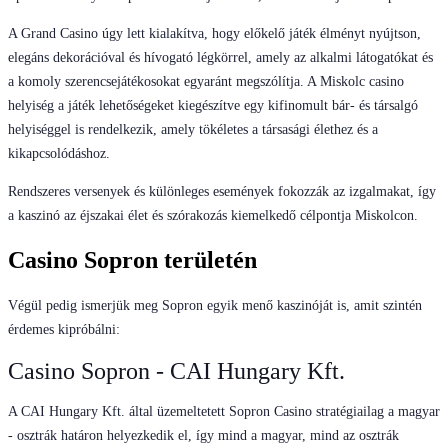
A Grand Casino úgy lett kialakítva, hogy előkelő játék élményt nyújtson,
elegáns dekorációval és hívogató légkörrel, amely az alkalmi látogatókat és
a komoly szerencsejátékosokat egyaránt megszólítja. A Miskolc casino
helyiség a játék lehetőségeket kiegészítve egy kifinomult bár- és társalgó
helyiséggel is rendelkezik, amely tökéletes a társasági élethez és a
kikapcsolódáshoz.
Rendszeres versenyek és különleges események fokozzák az izgalmakat, így
a kaszinó az éjszakai élet és szórakozás kiemelkedő célpontja Miskolcon.
Casino Sopron területén
Végül pedig ismerjük meg Sopron egyik menő kaszinóját is, amit szintén
érdemes kipróbálni:
Casino Sopron - CAI Hungary Kft.
A CAI Hungary Kft. által üzemeltetett Sopron Casino stratégiailag a magyar
- osztrák határon helyezkedik el, így mind a magyar, mind az osztrák