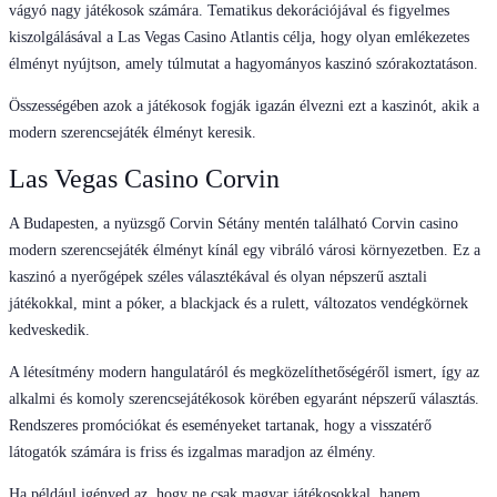
vágyó nagy játékosok számára. Tematikus dekorációjával és figyelmes
kiszolgálásával a Las Vegas Casino Atlantis célja, hogy olyan emlékezetes
élményt nyújtson, amely túlmutat a hagyományos kaszinó szórakoztatáson.
Összességében azok a játékosok fogják igazán élvezni ezt a kaszinót, akik a
modern szerencsejáték élményt keresik.
Las Vegas Casino Corvin
A Budapesten, a nyüzsgő Corvin Sétány mentén található Corvin casino
modern szerencsejáték élményt kínál egy vibráló városi környezetben. Ez a
kaszinó a nyerőgépek széles választékával és olyan népszerű asztali
játékokkal, mint a póker, a blackjack és a rulett, változatos vendégkörnek
kedveskedik.
A létesítmény modern hangulatáról és megközelíthetőségéről ismert, így az
alkalmi és komoly szerencsejátékosok körében egyaránt népszerű választás.
Rendszeres promóciókat és eseményeket tartanak, hogy a visszatérő
látogatók számára is friss és izgalmas maradjon az élmény.
Ha például igényed az, hogy ne csak magyar játékosokkal, hanem