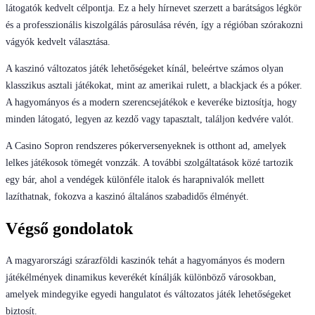
látogatók kedvelt célpontja. Ez a hely hírnevet szerzett a barátságos légkör
és a professzionális kiszolgálás párosulása révén, így a régióban szórakozni
vágyók kedvelt választása.
A kaszinó változatos játék lehetőségeket kínál, beleértve számos olyan
klasszikus asztali játékokat, mint az amerikai rulett, a blackjack és a póker.
A hagyományos és a modern szerencsejátékok e keveréke biztosítja, hogy
minden látogató, legyen az kezdő vagy tapasztalt, találjon kedvére valót.
A Casino Sopron rendszeres pókerversenyeknek is otthont ad, amelyek
lelkes játékosok tömegét vonzzák. A további szolgáltatások közé tartozik
egy bár, ahol a vendégek különféle italok és harapnivalók mellett
lazíthatnak, fokozva a kaszinó általános szabadidős élményét.
Végső gondolatok
A magyarországi szárazföldi kaszinók tehát a hagyományos és modern
játékélmények dinamikus keverékét kínálják különböző városokban,
amelyek mindegyike egyedi hangulatot és változatos játék lehetőségeket
biztosít.