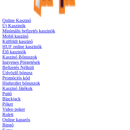
Online Kaszinó
Új Kaszinók
Minimális befizetés kaszinók
Mobil kaszinó
Külföldi kaszinó
HUF online kaszinók
Élő kaszinók
Kaszinó Bónuszok
Ingyenes Pörgetések
Befizetés Nélküli
Üdvözlő bónusz
Promóciós kód
Highroller bónuszok
Kaszinó Játékok
Puttó
Blackjack
Póker
Video poker
Rulett
Online kaparós
Bingó