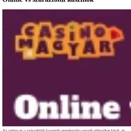
Az online és a szárazföldi kaszinók mindegyike egyedi előnyöket kínál, és