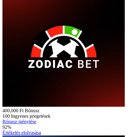
400,000 Ft
Bónusz
100
Ingyenes pörgetések
Bónusz igénylése
92%
Értékelés elolvasása