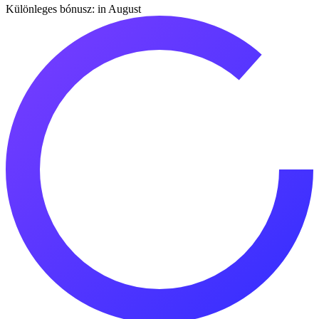
Különleges bónusz: in August