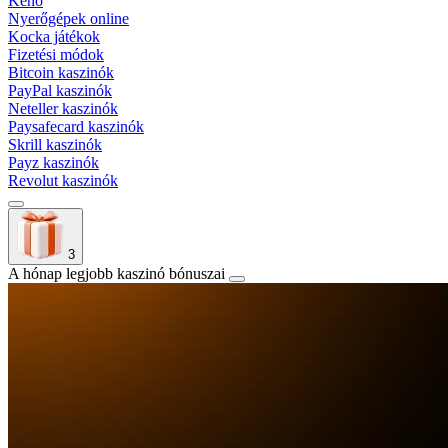
Keno
Nyerőgépek online
Kocka játékok
Fizetési módok
Bitcoin kaszinók
PayPal kaszinók
Neteller kaszinók
Paysafecard kaszinók
Skrill kaszinók
Payz kaszinók
Revolut kaszinók
3
A hónap legjobb kaszinó bónuszai