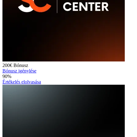
200€
Bónusz
Bónusz igénylése
90%
Értékelés elolvasása