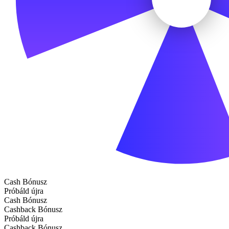
Cash Bónusz
Próbáld újra
Cash Bónusz
Cashback Bónusz
Próbáld újra
Cashback Bónusz