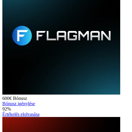
600€
Bónusz
Bónusz igénylése
92%
Értékelés elolvasása