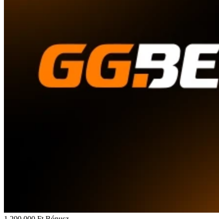
1,200,000 Ft
Bónusz