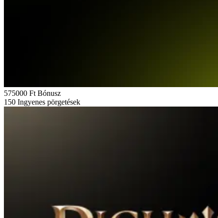
575000 Ft
Bónusz
150
Ingyenes pörgetések