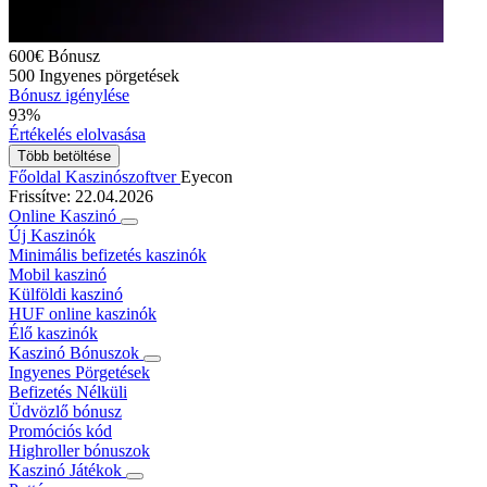
600€
Bónusz
500
Ingyenes pörgetések
Bónusz igénylése
93%
Értékelés elolvasása
Több betöltése
Főoldal
Kaszinószoftver
Eyecon
Frissítve:
22.04.2026
Online Kaszinó
Új Kaszinók
Minimális befizetés kaszinók
Mobil kaszinó
Külföldi kaszinó
HUF online kaszinók
Élő kaszinók
Kaszinó Bónuszok
Ingyenes Pörgetések
Befizetés Nélküli
Üdvözlő bónusz
Promóciós kód
Highroller bónuszok
Kaszinó Játékok