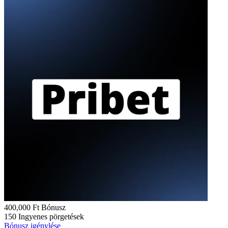
400,000 Ft
Bónusz
150
Ingyenes pörgetések
Bónusz igénylése