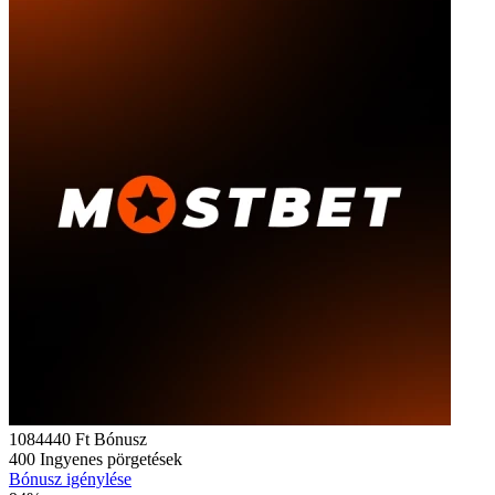
1084440 Ft
Bónusz
400
Ingyenes pörgetések
Bónusz igénylése