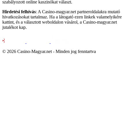
szabályozott online kaszinókat választ.
Hirdetési felhívás
: A Casino-magyar.net partneroldalakra mutató
hivatkozásokat tartalmaz. Ha a látogató ezen linkek valamelyikére
kattint, és a választott weboldalon vásárol, a Casino-magyar.net
jutalékot kap.
© 2026 Casino-Magyar.net - Minden jog fenntartva