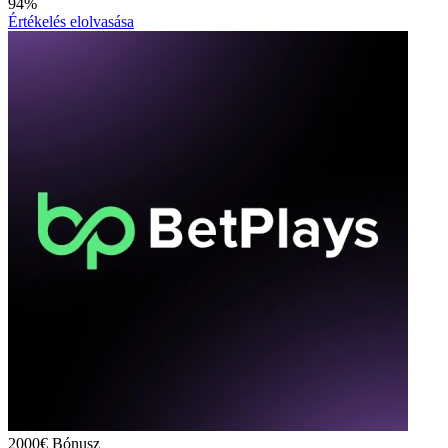
94%
Értékelés elolvasása
2000€
Bónusz