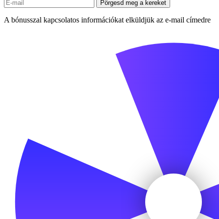
Pörgesd meg a kereket
A bónusszal kapcsolatos információkat elküldjük az e-mail címedre