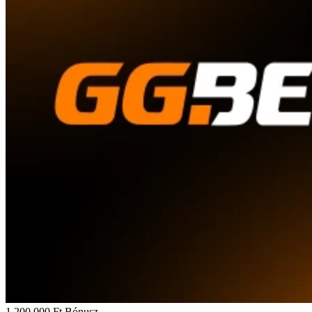
1,200,000 Ft
Bónusz