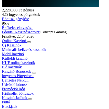
2,228,000 Ft
Bónusz
425
Ingyenes pörgetések
Bónusz igénylése
96%
Értékelés elolvasása
Főoldal
Kaszinószoftver
Concept Gaming
Frissítve:
22.04.2026
Online Kaszinó
Új Kaszinók
Minimális befizetés kaszinók
Mobil kaszinó
Külföldi kaszinó
HUF online kaszinók
Élő kaszinók
Kaszinó Bónuszok
Ingyenes Pörgetések
Befizetés Nélküli
Üdvözlő bónusz
Promóciós kód
Highroller bónuszok
Kaszinó Játékok
Puttó
Blackjack