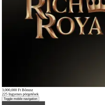
3,000,000 Ft
Bónusz
225
Ingyenes pörgetések
Toggle mobile navigation