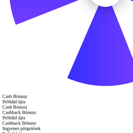
Cash Bónusz
Próbáld újra
Cash Bónusz
Cashback Bónusz
Próbáld újra
Cashback Bónusz
Ingyenes pörgetések