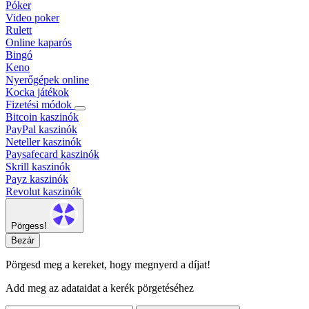
Póker
Video poker
Rulett
Online kaparós
Bingó
Keno
Nyerőgépek online
Kocka játékok
Fizetési módok
Bitcoin kaszinók
PayPal kaszinók
Neteller kaszinók
Paysafecard kaszinók
Skrill kaszinók
Payz kaszinók
Revolut kaszinók
Pörgess!
Bezár
Pörgesd meg a kereket, hogy megnyerd a díjat!
Add meg az adataidat a kerék pörgetéséhez