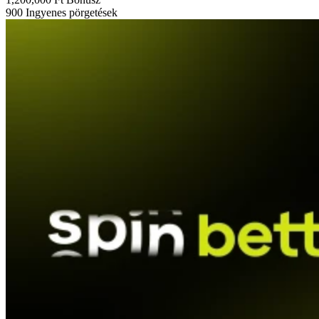
900
Ingyenes pörgetések