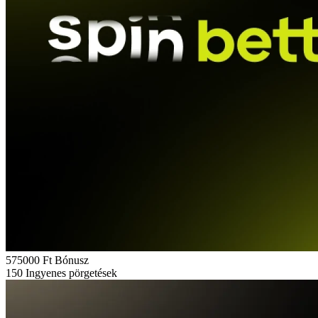
575000 Ft
Bónusz
150
Ingyenes pörgetések