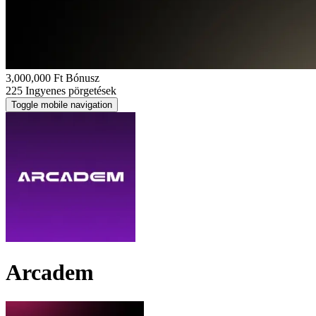
3,000,000 Ft
Bónusz
225
Ingyenes pörgetések
Toggle mobile navigation
Arcadem